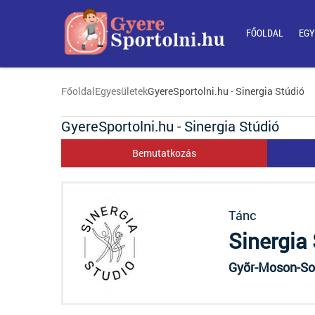
FŐOLDAL
EGY
Főoldal
Egyesületek
GyereSportolni.hu - Sinergia Stúdió
GyereSportolni.hu - Sinergia Stúdió
Bemutatkozás
Tánc
Sinergia
Gyõr-Moson-Sop