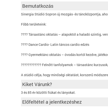
Bemutatkozás
Sinergia Stúdió Sopron új mozgás- és táncközpontja, aho
Főbb területeink:
???? Társastánc oktatás – alapoktól a haladó szintig, ver
???? Dance Cardio- Latin táncos cardio edzés
???? Gyermektánc oktatás – óvodás kortól kezdve, játékos
????‍????‍???? Felnőtt tanfolyamok – társastánc kurzusok
A stúdió célja, hogy minőségi oktatást, korszerű módszere
Kiket Várunk?
3 és 85 év közötti fiúkat és lányokat.
Előfeltétel a jelentkezéshez