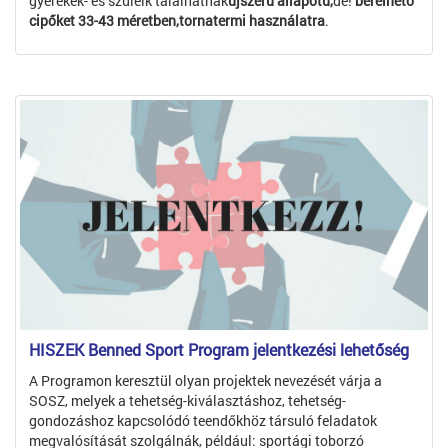
gyerekek- és szüleik találhatnak
újszerű állapotú,
de!
bérelhető
cipőket 33-43 méretben,tornatermi használatra
.
HISZEK Benned Sport Program jelentkezési lehetőség
A Programon keresztül olyan projektek nevezését várja a
SOSZ, melyek a tehetség-kiválasztáshoz, tehetség-
gondozáshoz kapcsolódó teendőkhöz társuló feladatok
megvalósítását szolgálnák, például: sportági toborzó