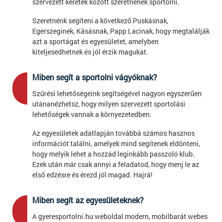
szervezett keretek között szeretnének sportolni.
Szeretnénk segíteni a következő Puskásnak,
Egerszeginek, Kásásnak, Papp Lacinak, hogy megtalálják
azt a sportágat és egyesületet, amelyben
kiteljesedhetnek és jól érzik magukat.
Miben segít a sportolni vágyóknak?
2
Szűrési lehetőségeink segítségével nagyon egyszerűen
utánanézhetsz, hogy milyen szervezett sportolási
lehetőségek vannak a környezetedben.
Az egyesületek adatlapján továbbá számos hasznos
információt találni, amelyek mind segítenek eldönteni,
hogy melyik lehet a hozzád leginkább passzoló klub.
Ezek után már csak annyi a feladatod, hogy menj le az
első edzésre és érezd jól magad. Hajrá!
Miben segít az egyesületeknek?
3
A gyeresportolni.hu weboldal modern, mobilbarát webes