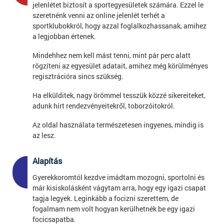
jelenlétet biztosít a sportegyesületek számára. Ezzel le
szeretnénk venni az online jelenlét terhét a
sportklubokkról, hogy azzal foglalkozhassanak, amihez
a legjobban értenek.
Mindehhez nem kell mást tenni, mint pár perc alatt
rögzíteni az egyesület adatait, amihez még körülményes
regisztrációra sincs szükség.
Ha elkülditek, nagy örömmel tesszük közzé sikereiteket,
adunk hírt rendezvényeitekről, toborzóitokról.
Az oldal használata természetesen ingyenes, mindig is
az lesz.
Alapítás
4
Gyerekkoromtól kezdve imádtam mozogni, sportolni és
már kisiskolásként vágytam arra, hogy egy igazi csapat
tagja legyek. Leginkább a focizni szerettem, de
fogalmam nem volt hogyan kerülhetnék be egy igazi
focicsapatba.