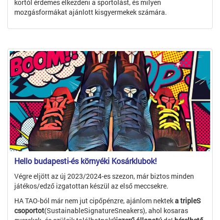
kortól érdemes elkezdeni a sportolást, és milyen
mozgásformákat ajánlott kisgyermekek számára.
Hello budapesti-és környéki Kosárklubok!
Végre eljött az új 2023/2024-es szezon, már biztos minden
játékos/edző izgatottan készül az első meccsekre.
HA TAO-ból már nem jut cipőpénzre, ajánlom nektek
a tripleS
csoportot
(SustainableSignatureSneakers), ahol kosaras