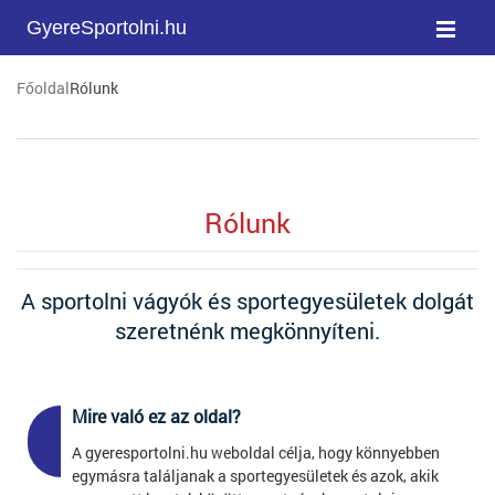
GyereSportolni.hu
Főoldal
Rólunk
Rólunk
A sportolni vágyók és sportegyesületek dolgát
szeretnénk megkönnyíteni.
Mire való ez az oldal?
1
A gyeresportolni.hu weboldal célja, hogy könnyebben
egymásra találjanak a sportegyesületek és azok, akik