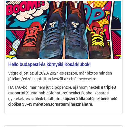
Hello budapesti-és környéki Kosárklubok!
Végre eljött az új 2023/2024-es szezon, már biztos minden
játékos/edző izgatottan készül az első meccsekre.
HA TAO-ból már nem jut cipőpénzre, ajánlom nektek
a tripleS
csoportot
(SustainableSignatureSneakers), ahol kosaras
gyerekek- és szüleik találhatnak
újszerű állapotú,
de!
bérelhető
cipőket 33-43 méretben,tornatermi használatra
.