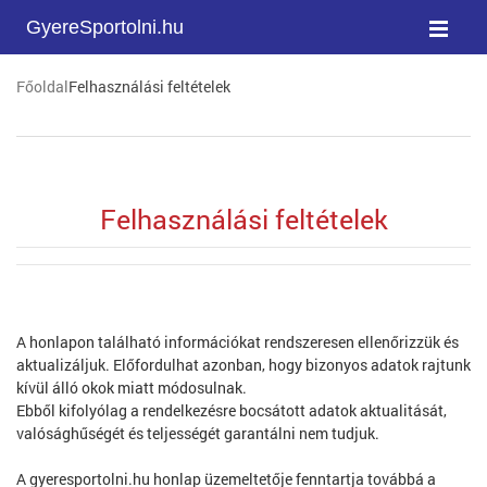
GyereSportolni.hu
Főoldal
Felhasználási feltételek
Felhasználási feltételek
A honlapon található információkat rendszeresen ellenőrizzük és
aktualizáljuk. Előfordulhat azonban, hogy bizonyos adatok rajtunk
kívül álló okok miatt módosulnak.
Ebből kifolyólag a rendelkezésre bocsátott adatok aktualitását,
valósághűségét és teljességét garantálni nem tudjuk.
A gyeresportolni.hu honlap üzemeltetője fenntartja továbbá a