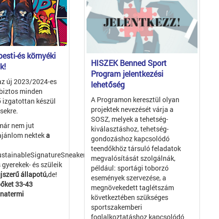
esti-és környéki
HISZEK Benned Sport
k!
Program jelentkezési
 az új 2023/2024-es
lehetőség
biztos minden
A Programon keresztül olyan
 izgatottan készül
projektek nevezését várja a
sekre.
SOSZ, melyek a tehetség-
már nem jut
kiválasztáshoz, tehetség-
ajánlom nektek
a
gondozáshoz kapcsolódó
teendőkhöz társuló feladatok
ustainableSignatureSneakers),
megvalósítását szolgálnák,
 gyerekek- és szüleik
például: sportági toborzó
jszerű állapotú,
de!
események szervezése, a
pőket 33-43
megnövekedett taglétszám
rnatermi
következtében szükséges
sportszakemberi
foglalkoztatáshoz kapcsolódó