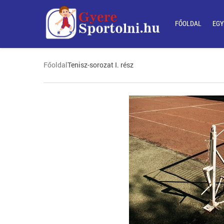
FŐOLDAL
EGY
Főoldal
Tenisz-sorozat I. rész