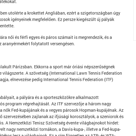
átékokat.
ben utolérte a krokettet Angliában, ezért a szigetországban úgy
kosok igényeinek megfelelően. Ez persze kiegészült új pályák
entette.
ára női és férfi egyes és páros számait is megrendezik, és a
z aranyérmekért folytatott versengésen.
lakult Párizsban. Ekkorra a sport már óriási népszerűségnek
 világszerte. A szövetség (International Lawn Tennis Federation
gja, elnevezése pedig International Tennis Federation (ITF)
bályait, a pályára és a sporteszközökre alkalmazott
iós program végrehajtását. Az ITF szervezője a három nagy
, a nők Fed-kupájának és a vegyes párosok Hopman-kupájénak. Az
 ő szervezésében zajlanak az ifjúsági korosztályok, a szeniorok és
s. A Nemzetközi Tenisz Szövetség évente világbajnokot hirdet:
elt nagy nemzetközi tornákon, a Davis-kupa-, illetve a Fed-kupa-
ékos lesz a világbajnok. Ez a cím független az ATP- és WTA-