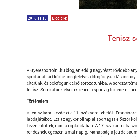
2016.11.13
Blog cikk
Tenisz-s
A Gyeresportolni.hu blogján eddig nagyrészt rövidebb an
sportágat járt körbe, megfelelve a blogfogyasztás menny
eltérünk, és belefogunk első sorozatunkba. A sorozat témá
tenisz. Sorozatunk első részében a sportág történetét, ne
Történelem
A tenisz korai kezdetei a 11. századra tehetők, Franciao
labdajátékot. Ezt az egykor olimpiai sportágat először k
kézzel ütötték, mint a röplabdában. A 17. századtól hasz
rendeznek, egészen a mai napig. Manapság a jeu de paume 