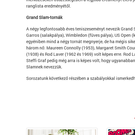
ranglista eredményétől.
Grand Slam-tornák
A négy legfontosabb éves teniszeseményt nevezik Grand S
Garros (salakpálya), Wimbledon (füves pálya), US Open (k
egyéniben mind a négy tornát megnyerje, de ha mégis sik
három nő: Maureen Connolly (1953), Margaret Smith Court 
(1938) és Rod Laver (1962 és 1969) volt képes erre. Rod L
Steffi Graf pedig még arra is képes volt, hogy ugyanabban
Slamnek nevezzük.
Sorozatunk következő részében a szabályokkal ismerkedh