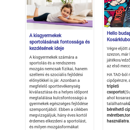
Hello budap
A kisgyermekek
Kosárklubo
sportolásának fontossága és
kezdésének ideje
Végre eljött
szezon, már 
A kisgyermekek számára a
játékos/edző
sportolás és a rendszeres
az első mecc
mozgás nemcsak fizikai, hanem
szellemi és szociális fejlődési
HA TAO-ból 
előnyökkel is jár. Azonban a
cipőpénzre, 
megfelelő sporttevékenység
tripleS
kiválasztása és a helyes időpont
csoportot
(S
megtalálása kulcsfontosságú a
ahol kosaras
gyermekek egészséges fejlődése
találhatnak
ú
szempontjából. Ebben a cikkben
bérelhető ci
megvizsgáljuk, hány éves kortól
méretben,to
érdemes elkezdeni a sportolást,
használatra
.
és milyen mozgásformákat