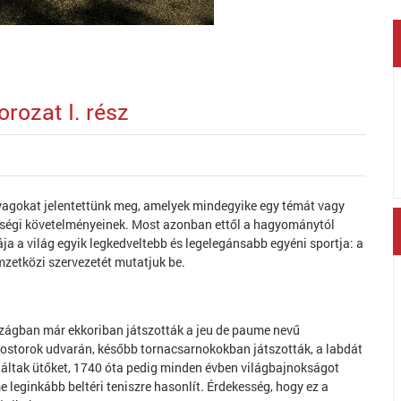
orozat I. rész
yagokat jelentettünk meg, amelyek mindegyike egy témát vagy
iségi követelményeinek. Most azonban ettől a hagyománytól
ja a világ egyik legkedveltebb és legelegánsabb egyéni sportja: a
mzetközi szervezetét mutatjuk be.
rszágban már ekkoriban játszották a jeu de paume nevű
olostorok udvarán, később tornacsarnokokban játszották, a labdát
náltak ütőket, 1740 óta pedig minden évben világbajnokságot
leginkább beltéri teniszre hasonlít. Érdekesség, hogy ez a