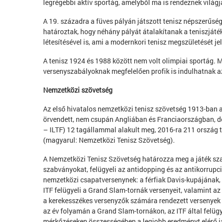
legrégebbi aktív sportág, amelyből ma is rendeznek világj
A 19. századra a füves pályán játszott tenisz népszerűség
határoztak, hogy néhány pályát átalakítanak a teniszjáté
létesítésével is, ami a modernkori tenisz megszületését jel
A tenisz 1924 és 1988 között nem volt olimpiai sportág. M
versenyszabályoknak megfelelően profik is indulhatnak a
Nemzetközi szövetség
Az első hivatalos nemzetközi tenisz szövetség 1913-ban a
örvendett, nem csupán Angliában és Franciaországban, de
– ILTF) 12 tagállammal alakult meg, 2016-ra 211 ország ta
(magyarul: Nemzetközi Tenisz Szövetség).
A Nemzetközi Tenisz Szövetség határozza meg a játék sza
szabványokat, felügyeli az antidopping és az antikorrupc
nemzetközi csapatversenynek: a férfiak Davis-kupájának
ITF felügyeli a Grand Slam-tornák versenyeit, valamint az
a kerekesszékes versenyzők számára rendezett versenyek i
az év folyamán a Grand Slam-tornákon, az ITF által felügy
mérkőzéseken összességében a legjobb eredményt elérő ját