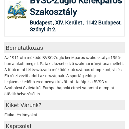
BVSC-Zugló Kerékpáros
Szakosztály
Budapest , XIV. Kerület , 1142 Budapest,
Szőnyi út 2.
Bemutatkozás
Az 1911 óta működő BVSC-Zugló kerékpáros szakosztálya 1956-
ban alakult meg id. Pataki József edző szakmai irányítása mellett.
A több mint fél évszázada működő klub számos olimpikont, vb és
Eb résztvevőt adott az országnak. A sportág eddigi
legkiemelkedőbb eredményei között ott találjuk a BVSC-s
Szabolcsi Szilvia két Európa-bajnoki címét valamint olimpiai
ötödik helyezését is.
Kiket Várunk?
Fiúkat és lányokat.
Kapcsolat