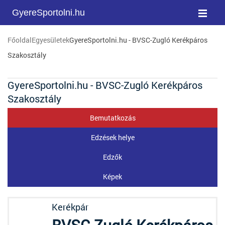
GyereSportolni.hu
Főoldal
Egyesületek
GyereSportolni.hu - BVSC-Zugló Kerékpáros
Szakosztály
GyereSportolni.hu - BVSC-Zugló Kerékpáros
Szakosztály
Bemutatkozás
Edzések helye
Edzők
Képek
Kerékpár