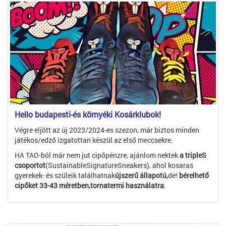
Hello budapesti-és környéki Kosárklubok!
Végre eljött az új 2023/2024-es szezon, már biztos minden
játékos/edző izgatottan készül az első meccsekre.
HA TAO-ból már nem jut cipőpénzre, ajánlom nektek
a tripleS
csoportot
(SustainableSignatureSneakers), ahol kosaras
gyerekek- és szüleik találhatnak
újszerű állapotú,
de!
bérelhető
cipőket 33-43 méretben,tornatermi használatra
.