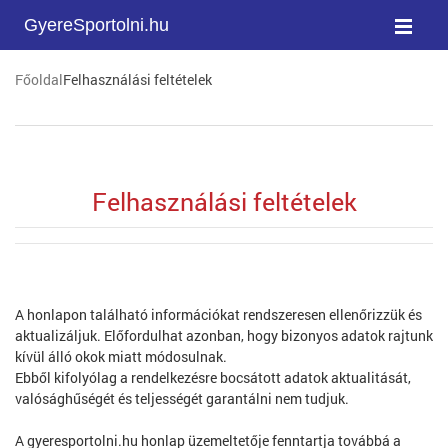
GyereSportolni.hu
Főoldal
Felhasználási feltételek
Felhasználási feltételek
A honlapon található információkat rendszeresen ellenőrizzük és
aktualizáljuk. Előfordulhat azonban, hogy bizonyos adatok rajtunk
kívül álló okok miatt módosulnak.
Ebből kifolyólag a rendelkezésre bocsátott adatok aktualitását,
valósághűségét és teljességét garantálni nem tudjuk.
A gyeresportolni.hu honlap üzemeltetője fenntartja továbbá a