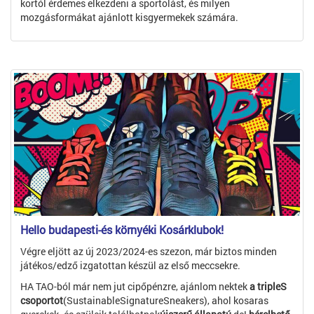
kortól érdemes elkezdeni a sportolást, és milyen
mozgásformákat ajánlott kisgyermekek számára.
Hello budapesti-és környéki Kosárklubok!
Végre eljött az új 2023/2024-es szezon, már biztos minden
játékos/edző izgatottan készül az első meccsekre.
HA TAO-ból már nem jut cipőpénzre, ajánlom nektek
a tripleS
csoportot
(SustainableSignatureSneakers), ahol kosaras