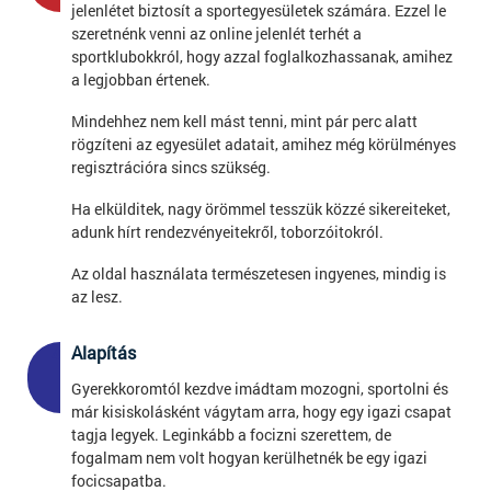
jelenlétet biztosít a sportegyesületek számára. Ezzel le
szeretnénk venni az online jelenlét terhét a
sportklubokkról, hogy azzal foglalkozhassanak, amihez
a legjobban értenek.
Mindehhez nem kell mást tenni, mint pár perc alatt
rögzíteni az egyesület adatait, amihez még körülményes
regisztrációra sincs szükség.
Ha elkülditek, nagy örömmel tesszük közzé sikereiteket,
adunk hírt rendezvényeitekről, toborzóitokról.
Az oldal használata természetesen ingyenes, mindig is
az lesz.
Alapítás
4
Gyerekkoromtól kezdve imádtam mozogni, sportolni és
már kisiskolásként vágytam arra, hogy egy igazi csapat
tagja legyek. Leginkább a focizni szerettem, de
fogalmam nem volt hogyan kerülhetnék be egy igazi
focicsapatba.