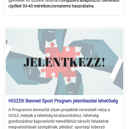
gyerekek- és szüleik találhatnak
újszerű állapotú,
de!
bérelhető
cipőket 33-43 méretben,tornatermi használatra
.
HISZEK Benned Sport Program jelentkezési lehetőség
A Programon keresztül olyan projektek nevezését várja a
SOSZ, melyek a tehetség-kiválasztáshoz, tehetség-
gondozáshoz kapcsolódó teendőkhöz társuló feladatok
megvalósítását szolgálnák, például: sportági toborzó