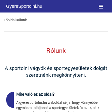
GyereSportolni.hu
Főoldal
Rólunk
Rólunk
A sportolni vágyók és sportegyesületek dolgát
szeretnénk megkönnyíteni.
Mire való ez az oldal?
1
A gyeresportolni.hu weboldal célja, hogy könnyebben
egymásra találjanak a sportegyesületek és azok, akik