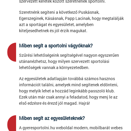
szervezett keretek között szeretnének sportolni.
Szeretnénk segíteni a következő Puskásnak,
Egerszeginek, Kásásnak, Papp Lacinak, hogy megtalálják
azt a sportágat és egyesületet, amelyben
kiteljesedhetnek és jól érzik magukat.
Miben segít a sportolni vágyóknak?
2
Szűrési lehetőségeink segítségével nagyon egyszerűen
utánanézhetsz, hogy milyen szervezett sportolási
lehetőségek vannak a környezetedben.
Az egyesületek adatlapján továbbá számos hasznos
információt találni, amelyek mind segítenek eldönteni,
hogy melyik lehet a hozzád leginkább passzoló klub.
Ezek után már csak annyi a feladatod, hogy menj le az
első edzésre és érezd jól magad. Hajrá!
Miben segít az egyesületeknek?
3
A gyeresportolni.hu weboldal modern, mobilbarát webes