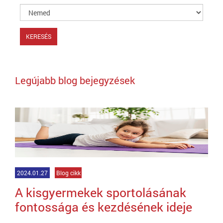
Legújabb blog bejegyzések
2024.01.27
Blog cikk
A kisgyermekek sportolásának
fontossága és kezdésének ideje