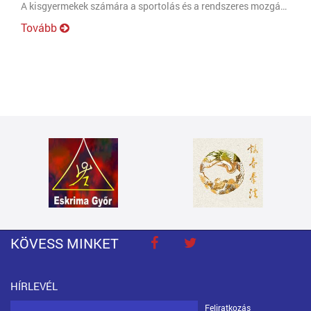
A kisgyermekek számára a sportolás és a rendszeres mozgás nemcsak fizikai, hanem szellemi és szociális fejlődési előnyökkel is jár. Azonban a megfelelő sporttevékenység kiválasztása és a helyes időpont megtalálása kulcsfontosságú a gyermekek egészséges fejlődése szempontjából. Ebben a cikkben megvizsgáljuk, hány éves kortól érdemes elkezdeni a sportolást, és milyen mozgásformákat ajánlott kisgyermekek számára.
Tovább
KÖVESS MINKET
HÍRLEVÉL
Feliratkozás