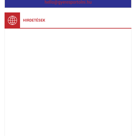
hello@gyeresportolni.hu
HIRDETÉSEK