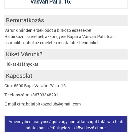
Vasvári Pál u. 16.
Bemutatkozás
Várunk minden érdeklődőt a birkózó edzésekre!
Ha birkózni szeretnél, akkor gyere Baján a Vasvári Pál utcai
csarnokba, ahol az emeleten megtalálsz bennünket.
Kiket Várunk?
Fiúkat és lányokat.
Kapcsolat
Cím: 6500 Baja, Vasvári Pál u. 16.
Telefonszám: +36703348291
E-mail cím: bajaibirkozoclub@gmail.com
Amennyiben hiányosságot vagy pontatlanságot találsz a fenti
adatokban, kérünk jelezd a következő címre: