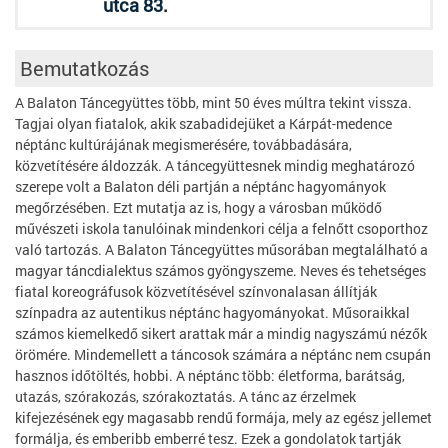
utca 83.
Bemutatkozás
A Balaton Táncegyüttes több, mint 50 éves múltra tekint vissza.
Tagjai olyan fiatalok, akik szabadidejüket a Kárpát-medence
néptánc kultúrájának megismerésére, továbbadására,
közvetítésére áldozzák. A táncegyüttesnek mindig meghatározó
szerepe volt a Balaton déli partján a néptánc hagyományok
megőrzésében. Ezt mutatja az is, hogy a városban működő
művészeti iskola tanulóinak mindenkori célja a felnőtt csoporthoz
való tartozás. A Balaton Táncegyüttes műsorában megtalálható a
magyar táncdialektus számos gyöngyszeme. Neves és tehetséges
fiatal koreográfusok közvetítésével színvonalasan állítják
színpadra az autentikus néptánc hagyományokat. Műsoraikkal
számos kiemelkedő sikert arattak már a mindig nagyszámú nézők
örömére. Mindemellett a táncosok számára a néptánc nem csupán
hasznos időtöltés, hobbi. A néptánc több: életforma, barátság,
utazás, szórakozás, szórakoztatás. A tánc az érzelmek
kifejezésének egy magasabb rendű formája, mely az egész jellemet
formálja, és emberibb emberré tesz. Ezek a gondolatok tartják