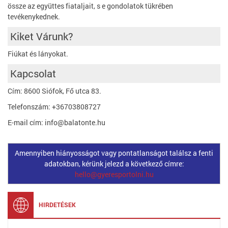
össze az együttes fiataljait, s e gondolatok tükrében
tevékenykednek.
Kiket Várunk?
Fiúkat és lányokat.
Kapcsolat
Cím: 8600 Siófok, Fő utca 83.
Telefonszám: +36703808727
E-mail cím: info@balatonte.hu
Amennyiben hiányosságot vagy pontatlanságot találsz a fenti
adatokban, kérünk jelezd a következő címre:
hello@gyeresportolni.hu
HIRDETÉSEK