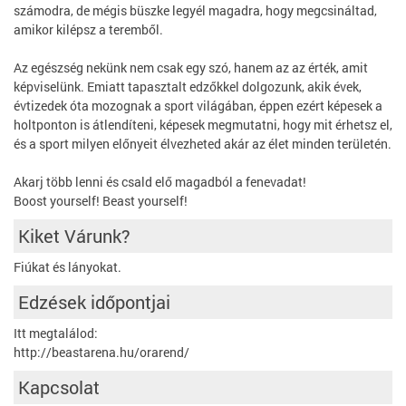
számodra, de mégis büszke legyél magadra, hogy megcsináltad,
amikor kilépsz a teremből.
Az egészség nekünk nem csak egy szó, hanem az az érték, amit
képviselünk. Emiatt tapasztalt edzőkkel dolgozunk, akik évek,
évtizedek óta mozognak a sport világában, éppen ezért képesek a
holtponton is átlendíteni, képesek megmutatni, hogy mit érhetsz el,
és a sport milyen előnyeit élvezheted akár az élet minden területén.
Akarj több lenni és csald elő magadból a fenevadat!
Boost yourself! Beast yourself!
Kiket Várunk?
Fiúkat és lányokat.
Edzések időpontjai
Itt megtalálod:
http://beastarena.hu/orarend/
Kapcsolat