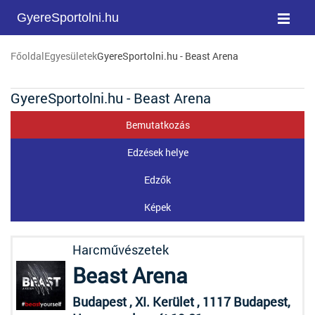
GyereSportolni.hu
Főoldal
Egyesületek
GyereSportolni.hu - Beast Arena
GyereSportolni.hu - Beast Arena
Bemutatkozás
Edzések helye
Edzők
Képek
Harcművészetek
Beast Arena
Budapest , XI. Kerület , 1117 Budapest,