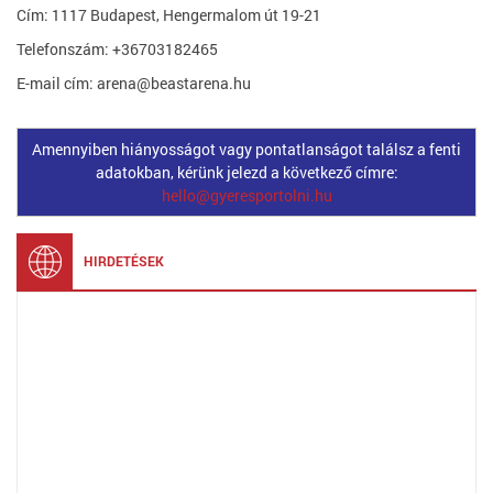
Cím: 1117 Budapest, Hengermalom út 19-21
Telefonszám: +36703182465
E-mail cím: arena@beastarena.hu
Amennyiben hiányosságot vagy pontatlanságot találsz a fenti
adatokban, kérünk jelezd a következő címre:
hello@gyeresportolni.hu
HIRDETÉSEK