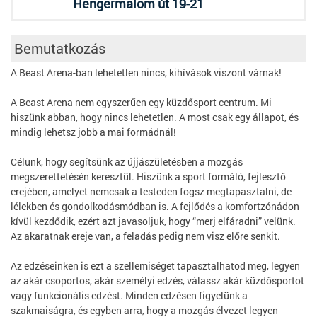
Hengermalom út 19-21
Bemutatkozás
A Beast Arena-ban lehetetlen nincs, kihívások viszont várnak!
A Beast Arena nem egyszerűen egy küzdősport centrum. Mi
hiszünk abban, hogy nincs lehetetlen. A most csak egy állapot, és
mindig lehetsz jobb a mai formádnál!
Célunk, hogy segítsünk az újjászületésben a mozgás
megszerettetésén keresztül. Hiszünk a sport formáló, fejlesztő
erejében, amelyet nemcsak a testeden fogsz megtapasztalni, de
lélekben és gondolkodásmódban is. A fejlődés a komfortzónádon
kívül kezdődik, ezért azt javasoljuk, hogy “merj elfáradni” velünk.
Az akaratnak ereje van, a feladás pedig nem visz előre senkit.
Az edzéseinken is ezt a szellemiséget tapasztalhatod meg, legyen
az akár csoportos, akár személyi edzés, válassz akár küzdősportot
vagy funkcionális edzést. Minden edzésen figyelünk a
szakmaiságra, és egyben arra, hogy a mozgás élvezet legyen