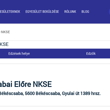
ESÜLETEKNEK
EGYESÜLET BEKÜLDÉSE
RÓLUNK
BLOG
re NKSE
NKSE
Edzések helye
Edzők
bai Előre NKSE
ékéscsaba, 5600 Békéscsaba, Gyulai út 1389 hrsz.