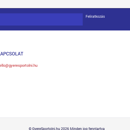
Feliratkozás
KAPCSOLAT
ello@gyeresportolni.hu
© GyereSportolni.hu 2026 Minden jog fenntartva