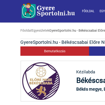
FŐOLDAL
EGY
Főoldal
Egyesületek
GyereSportolni.hu - Békéscsabai Elő
GyereSportolni.hu - Békéscsabai Előre 
Bemutatkozás
Kézilabda
Békéscsa
Békés megye, B