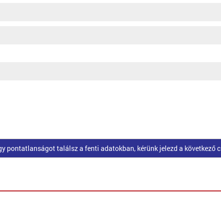
pontatlanságot találsz a fenti adatokban, kérünk jelezd a következő 