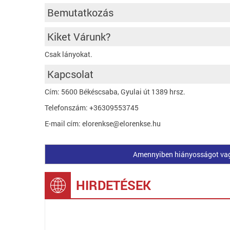
Bemutatkozás
Kiket Várunk?
Csak lányokat.
Kapcsolat
Cím: 5600 Békéscsaba, Gyulai út 1389 hrsz.
Telefonszám: +36309553745
E-mail cím: elorenkse@elorenkse.hu
Amennyiben hiányosságot vagy 
HIRDETÉSEK