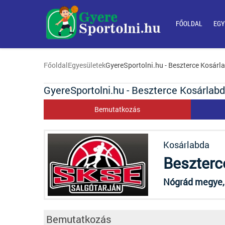
FŐOLDAL
EGY
Főoldal
Egyesületek
GyereSportolni.hu - Beszterce Kosárl
GyereSportolni.hu - Beszterce Kosárlab
Bemutatkozás
Kosárlabda
Beszterc
Nógrád megye, 
Bemutatkozás