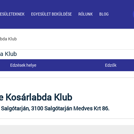
ESÜLETEKNEK
EGYESÜLET BEKÜLDÉSE
RÓLUNK
BLOG
abda Klub
da Klub
Edzések helye
Edzők
e Kosárlabda Klub
Salgótarján, 3100 Salgótarján Medves Krt 86.