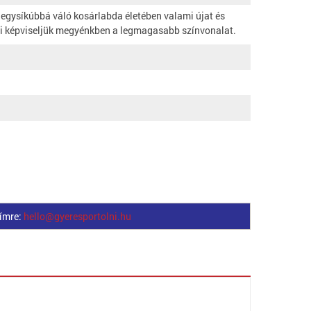
 egysíkúbbá váló kosárlabda életében valami újat és
 mi képviseljük megyénkben a legmagasabb színvonalat.
címre:
hello@gyeresportolni.hu