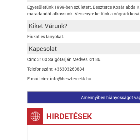
Egyesületünk 1999-ben született, Beszterce Kosárlabda Kl
maradandót alkossunk. Versenyre keltünk a nógrádi kosár
Kiket Várunk?
Fiúkat és lányokat.
Kapcsolat
Cím: 3100 Salgótarján Medves Krt 86.
Telefonszám: +36303263884
E-mail cím: info@besztercekk.hu
Amennyiben hiányosságot vagy 
HIRDETÉSEK