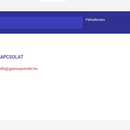
Feliratkozás
KAPCSOLAT
ello@gyeresportolni.hu