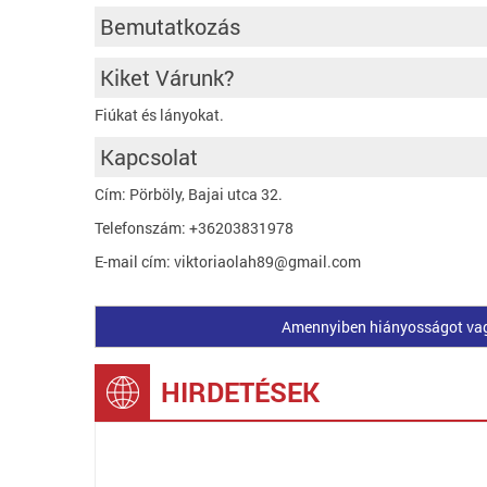
Bemutatkozás
Kiket Várunk?
Fiúkat és lányokat.
Kapcsolat
Cím: Pörböly, Bajai utca 32.
Telefonszám: +36203831978
E-mail cím: viktoriaolah89@gmail.com
Amennyiben hiányosságot vagy 
HIRDETÉSEK