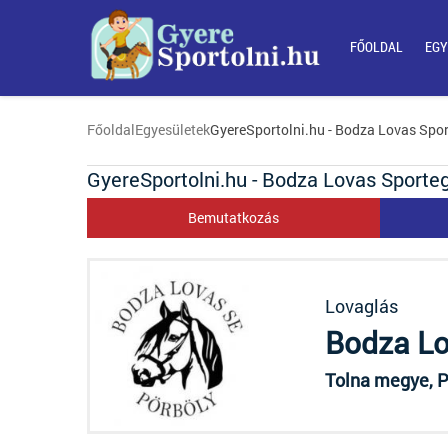
FŐOLDAL
EGY
Főoldal
Egyesületek
GyereSportolni.hu - Bodza Lovas Spor
GyereSportolni.hu - Bodza Lovas Sporte
Bemutatkozás
Lovaglás
Bodza Lo
Tolna megye, Pö