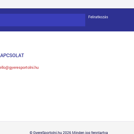
Feliratkozás
KAPCSOLAT
ello@gyeresportolni.hu
© GyereSportolni.hu 2026 Minden jog fenntartva