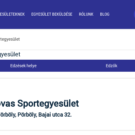
ESÜLETEKNEK
EGYESÜLET BEKÜLDÉSE
RÓLUNK
BLOG
tegyesület
gyesület
Edzések helye
Edzők
vas Sportegyesület
rböly, Pörböly, Bajai utca 32.