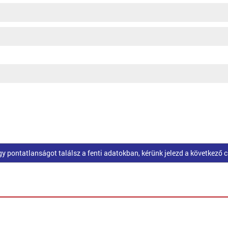
pontatlanságot találsz a fenti adatokban, kérünk jelezd a következő 