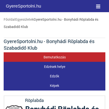
GyereSportolni.hu
Főoldal
Egyesületek
GyereSportolni.hu - Bonyhádi Röplabda és
Szabadidő Klub
GyereSportolni.hu - Bonyhádi Röplabda és
Szabadidő Klub
Bemutatkozás
Edzések helye
Edzők
Képek
Röplabda