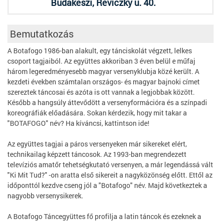
Budakeszi, Reviczky u. 40.
Bemutatkozás
A Botafogo 1986-ban alakult, egy tánciskolát végzett, lelkes
csoport tagjaiból. Az együttes akkoriban 3 éven belül e műfaj
három legeredményesebb magyar versenyklubja közé került. A
kezdeti években számtalan országos- és magyar bajnoki címet
szereztek táncosai és azóta is ott vannak a legjobbak között.
Később a hangsúly áttevődött a versenyformációra és a színpadi
koreográfiák előadására. Sokan kérdezik, hogy mit takar a
"BOTAFOGO" név? Ha kíváncsi, kattintson ide!
Az együttes tagjai a páros versenyeken már sikereket elért,
technikailag képzett táncosok. Az 1993-ban megrendezett
televíziós amatőr tehetségkutató versenyen, a már legendássá vált
"Ki Mit Tud?" -on aratta első sikereit a nagyközönség előtt. Ettől az
időponttól kezdve cseng jól a "Botafogo" név. Majd következtek a
nagyobb versenysikerek.
A Botafogo Táncegyüttes fő profilja a latin táncok és ezeknek a