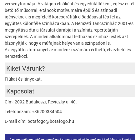
versenyformája. A világon elsőként és egyedülállóként, egész estét
betöltő műsorral, e táncok motívumaira épülő és színpadi
igényeknek is megfelelő koreográfiák előadásával lép fel az
együttes különféle színházakban. A Nemzeti Táncszínház 2001-es
megnyitása óta a társulat darabjai a színház repertoárján
szerepelnek. A minden alkalommal teltházas színházi esték azt
bizonyítják, hogy e műfajnak helye van a színpadon is.
Az együttes formanyelve mindenki számára érthető, élvezhető és
nemzetközi.
Kiket Várunk?
Fiúkat és lányokat.
Kapcsolat
Cím: 2092 Budakeszi, Reviczky u. 40.
Telefonszám: +36209384504
E-mail cím: botafogo@botafogo.hu
Amennyiben hiányosságot vagy pontatlanságot találsz a fenti