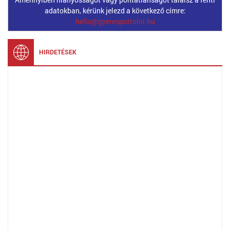
adatokban, kérünk jelezd a következő címre:
hello@gyeresportolni.hu
HIRDETÉSEK