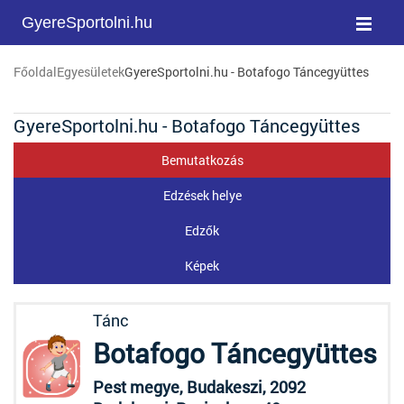
GyereSportolni.hu
Főoldal
Egyesületek
GyereSportolni.hu - Botafogo Táncegyüttes
GyereSportolni.hu - Botafogo Táncegyüttes
Bemutatkozás
Edzések helye
Edzők
Képek
Tánc
Botafogo Táncegyüttes
Pest megye, Budakeszi, 2092