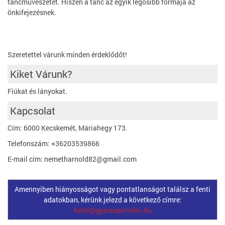
táncművészetet. Hiszen a tánc az egyik legősibb formája az
önkifejezésnek.
Szeretettel várunk minden érdeklődőt!
Kiket Várunk?
Fiúkat és lányokat.
Kapcsolat
Cím: 6000 Kecskemét, Máriahegy 173.
Telefonszám: +36203539866
E-mail cím: nemetharnold82@gmail.com
Amennyiben hiányosságot vagy pontatlanságot találsz a fenti
adatokban, kérünk jelezd a következő címre:
hello@gyeresportolni.hu