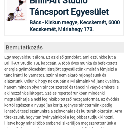
Brilli-Art Studio
Táncsport Egyesület
Bács - Kiskun megye, Kecskemét, 6000
Kecskemét, Máriahegy 173.
Bemutatkozás
Egy megvalósult álom. Ez az első gondolat, ami eszünkbe jut a
Brilli-Art Studio TSE kapcsán. A több éves munka és befektetett
energia gyümölcseként létrejött egyesületünk méltán fémjelzi a
tánc iránti folyamatos, szűnni nem akaró rajongásunk és
alázatunk. Célunk, hogy ne csupán a Mi álmaink váljanak valóra,
hanem minden olyan táncot szerető és táncolni vágyó emberé is,
aki hozzánk ellátogat. Széles repertoárunkban mindenki
megtalálhatja a neki leginkább tetsző mozgásformát, az óvódás
kortól egészen a nyugdíjas korig. Igényes tánctermünk pedig
lehetővé teszi számunkra a színvonalas és kulturált oktatást. Arra
törekszünk, hogy tanítványainkból a legjobbat tudjuk kihozni,
illetve hogy minél több emberrel sikerüljön megszerettetnünk a