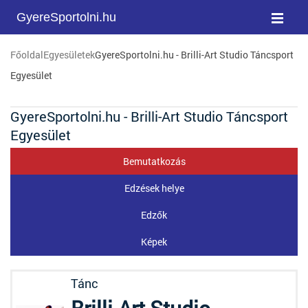
GyereSportolni.hu
Főoldal
Egyesületek
GyereSportolni.hu - Brilli-Art Studio Táncsport
Egyesület
GyereSportolni.hu - Brilli-Art Studio Táncsport
Egyesület
Bemutatkozás
Edzések helye
Edzők
Képek
Tánc