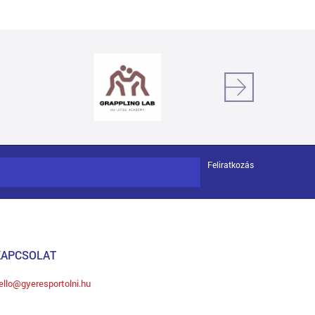
Feliratkozás
KAPCSOLAT
ello@gyeresportolni.hu