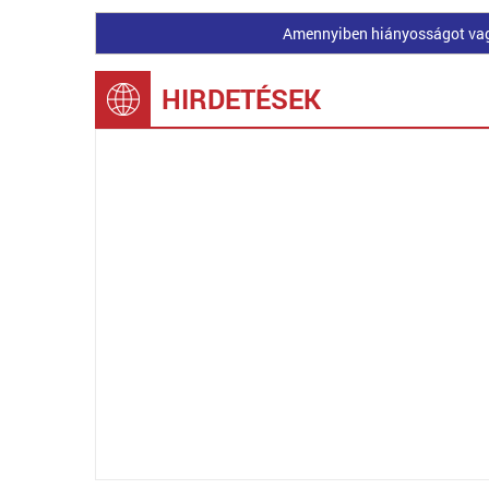
Amennyiben hiányosságot vagy 
HIRDETÉSEK