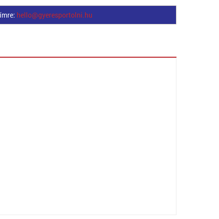
címre:
hello@gyeresportolni.hu