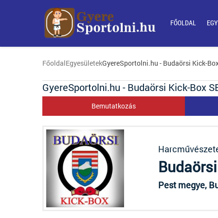
FŐOLDAL
EGY
Főoldal
Egyesületek
GyereSportolni.hu - Budaörsi Kick-Bo
GyereSportolni.hu - Budaörsi Kick-Box S
Bemutatkozás
Harcművészet
Budaörsi
Pest megye, Bu