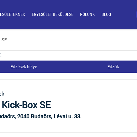
ESÜLETEKNEK
EGYESÜLET BEKÜLDÉSE
RÓLUNK
BLOG
x SE
E
Edzések helye
Edzők
ek
 Kick-Box SE
daörs, 2040 Budaörs, Lévai u. 33.