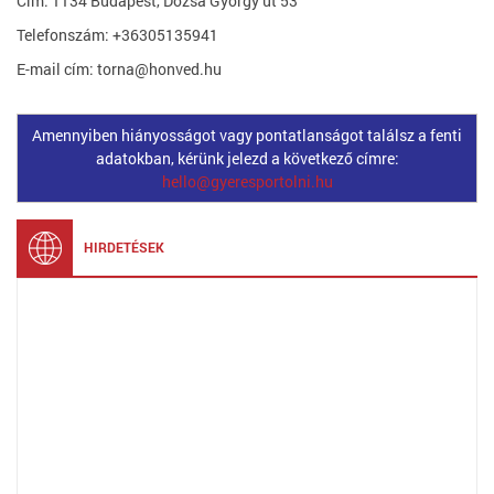
Cím: 1134 Budapest, Dózsa György út 53
Telefonszám: +36305135941
E-mail cím: torna@honved.hu
Amennyiben hiányosságot vagy pontatlanságot találsz a fenti
adatokban, kérünk jelezd a következő címre:
hello@gyeresportolni.hu
HIRDETÉSEK