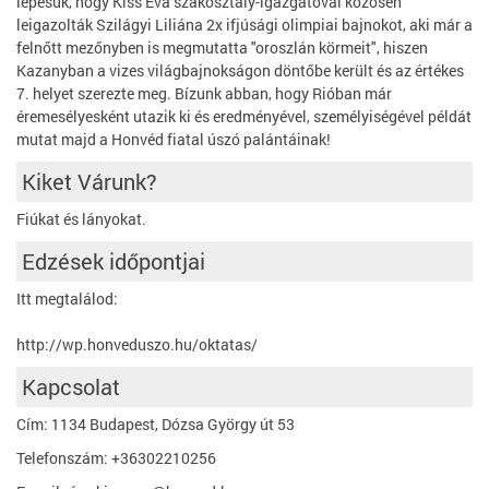
lépésük, hogy Kiss Éva szakosztály-igazgatóval közösen
leigazolták Szilágyi Liliána 2x ifjúsági olimpiai bajnokot, aki már a
felnőtt mezőnyben is megmutatta "oroszlán körmeit", hiszen
Kazanyban a vizes világbajnokságon döntőbe került és az értékes
7. helyet szerezte meg. Bízunk abban, hogy Rióban már
éremesélyesként utazik ki és eredményével, személyiségével példát
mutat majd a Honvéd fiatal úszó palántáinak!
Kiket Várunk?
Fiúkat és lányokat.
Edzések időpontjai
Itt megtalálod:
http://wp.honveduszo.hu/oktatas/
Kapcsolat
Cím: 1134 Budapest, Dózsa György út 53
Telefonszám: +36302210256