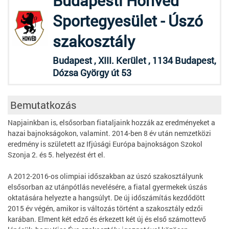
Budapesti Honvéd
Sportegyesület - Úszó
szakosztály
Budapest , XIII. Kerület , 1134 Budapest,
Dózsa György út 53
Bemutatkozás
Napjainkban is, elsősorban fiataljaink hozzák az eredményeket a
hazai bajnokságokon, valamint. 2014-ben 8 év után nemzetközi
eredmény is született az Ifjúsági Európa bajnokságon Szokol
Szonja 2. és 5. helyezést ért el.
A 2012-2016-os olimpiai időszakban az úszó szakosztályunk
elsősorban az utánpótlás nevelésére, a fiatal gyermekek úszás
oktatására helyezte a hangsúlyt. De új időszámítás kezdődött
2015 év végén, amikor is változás történt a szakosztály edzői
karában. Elment két edző és érkezett két új és első számottevő