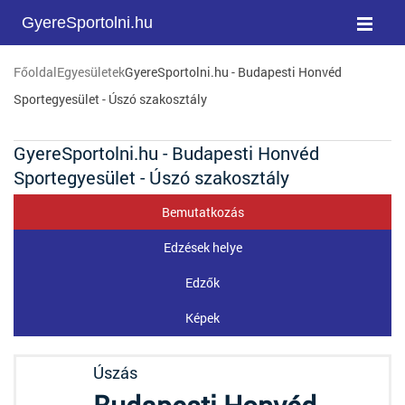
GyereSportolni.hu
Főoldal
Egyesületek
GyereSportolni.hu - Budapesti Honvéd
Sportegyesület - Úszó szakosztály
GyereSportolni.hu - Budapesti Honvéd
Sportegyesület - Úszó szakosztály
Bemutatkozás
Edzések helye
Edzők
Képek
Úszás