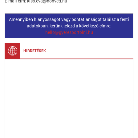
E-mail cím: kiss.eva@honved.hu
Amennyiben hiányosságot vagy pontatlanságot találsz a fenti
adatokban, kérünk jelezd a következő címre:
hello@gyeresportolni.hu
HIRDETÉSEK