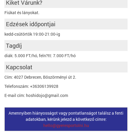
Kiket Várunk?
Fiúkat és lányokat.
Edzések időpontjai
kedd-csütörtök 19:00-21:00-ig
Tagdíj
diák: 5.000 FT/hó, feln?tt: 7.000 FT/hó
Kapcsolat
Cím: 4027 Debrecen, Böszörményi út 2.
Telefonszám: +36306139928
E-mail cím: hoshidojo@gmail.com
Amennyiben hiányosságot vagy pontatlanságot találsz a fenti
adatokban, kérünk jelezd a következő címre:
hello@gyeresportolni.hu