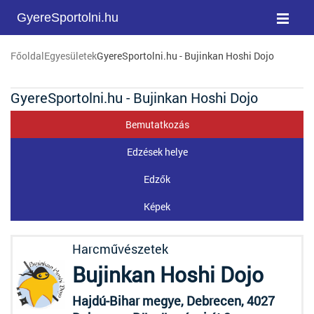
GyereSportolni.hu
Főoldal
Egyesületek
GyereSportolni.hu - Bujinkan Hoshi Dojo
GyereSportolni.hu - Bujinkan Hoshi Dojo
Bemutatkozás
Edzések helye
Edzők
Képek
Harcművészetek
Bujinkan Hoshi Dojo
Hajdú-Bihar megye, Debrecen, 4027