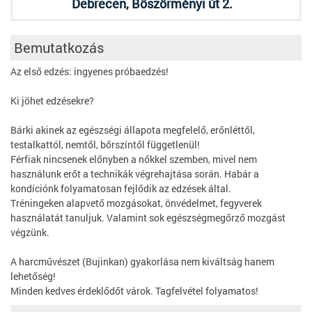
Debrecen, Böszörményi út 2.
Bemutatkozás
Az első edzés: ingyenes próbaedzés!
Ki jöhet edzésekre?
Bárki akinek az egészségi állapota megfelelő, erőnléttől,
testalkattól, nemtől, bőrszíntől függetlenül!
Férfiak nincsenek előnyben a nőkkel szemben, mivel nem
használunk erőt a technikák végrehajtása során. Habár a
kondíciónk folyamatosan fejlődik az edzések által.
Tréningeken alapvető mozgásokat, önvédelmet, fegyverek
használatát tanuljuk. Valamint sok egészségmegőrző mozgást
végzünk.
A harcművészet (Bujinkan) gyakorlása nem kiváltság hanem
lehetőség!
Minden kedves érdeklődőt várok. Tagfelvétel folyamatos!