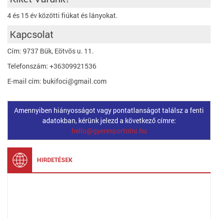
4 és 15 év közötti fiúkat és lányokat.
Kapcsolat
Cím: 9737 Bük, Eötvös u. 11.
Telefonszám: +36309921536
E-mail cím: bukifoci@gmail.com
Amennyiben hiányosságot vagy pontatlanságot találsz a fenti
adatokban, kérünk jelezd a következő címre:
hello@gyeresportolni.hu
HIRDETÉSEK