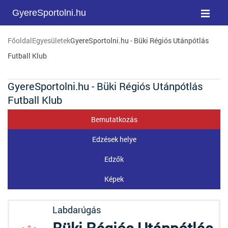
GyereSportolni.hu
Főoldal
Egyesületek
GyereSportolni.hu - Büki Régiós Utánpótlás
Futball Klub
GyereSportolni.hu - Büki Régiós Utánpótlás
Futball Klub
Bemutatkozás
Edzések helye
Edzők
Képek
Labdarúgás