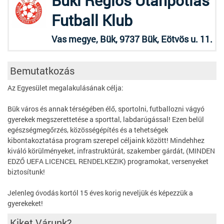
Büki Régiós Utánpótlás
Futball Klub
Vas megye, Bük, 9737 Bük, Eötvös u. 11.
Bemutatkozás
Az Egyesület megalakulásának célja:
Bük város és annak térségében élő, sportolni, futballozni vágyó
gyerekek megszerettetése a sporttal, labdarúgással! Ezen belül
egészségmegőrzés, közösségépítés és a tehetségek
kibontakoztatása program szerepel céljaink között! Mindehhez
kiváló körülményeket, infrastruktúrát, szakember gárdát, (MINDEN
EDZŐ UEFA LICENCEL RENDELKEZIK) programokat, versenyeket
biztosítunk!
Jelenleg óvodás kortól 15 éves korig neveljük és képezzük a
gyerekeket!
Kiket Várunk?