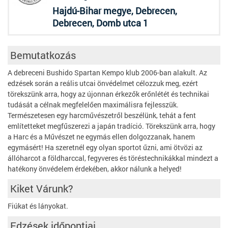
Hajdú-Bihar megye, Debrecen,
Debrecen, Domb utca 1
Bemutatkozás
A debreceni Bushido Spartan Kempo klub 2006-ban alakult. Az
edzések során a reális utcai önvédelmet célozzuk meg, ezért
törekszünk arra, hogy az újonnan érkezők erőnlétét és technikai
tudását a célnak megfelelően maximálisra fejlesszük.
Természetesen egy harcművészetről beszélünk, tehát a fent
említetteket megfűszerezi a japán tradíció. Törekszünk arra, hogy
a Harc és a Művészet ne egymás ellen dolgozzanak, hanem
egymásért! Ha szeretnél egy olyan sportot űzni, ami ötvözi az
állóharcot a földharccal, fegyveres és töréstechnikákkal mindezt a
hatékony önvédelem érdekében, akkor nálunk a helyed!
Kiket Várunk?
Fiúkat és lányokat.
Edzések időpontjai