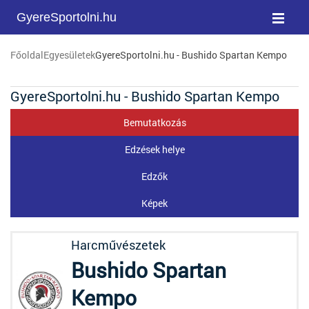
GyereSportolni.hu
Főoldal
Egyesületek
GyereSportolni.hu - Bushido Spartan Kempo
GyereSportolni.hu - Bushido Spartan Kempo
Bemutatkozás
Edzések helye
Edzők
Képek
Harcművészetek
Bushido Spartan
Kempo