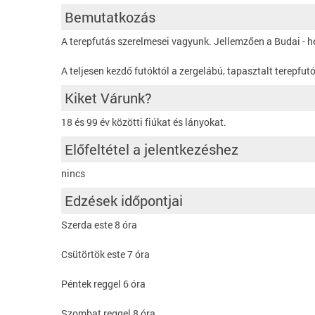
Bemutatkozás
A terepfutás szerelmesei vagyunk. Jellemzően a Budai -
A teljesen kezdő futóktól a zergelábú, tapasztalt terepf
Kiket Várunk?
18 és 99 év közötti fiúkat és lányokat.
Előfeltétel a jelentkezéshez
nincs
Edzések időpontjai
Szerda este 8 óra
Csütörtök este 7 óra
Péntek reggel 6 óra
Szombat reggel 8 óra