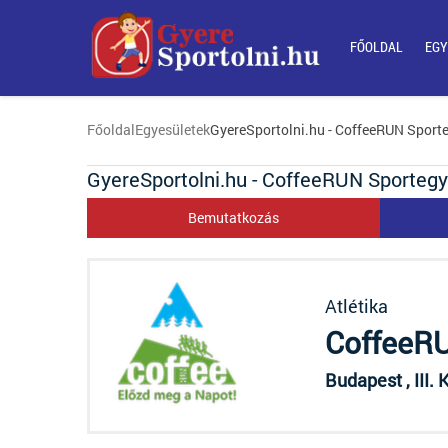
FŐOLDAL
EGY
Főoldal
Egyesületek
GyereSportolni.hu - CoffeeRUN Sport
GyereSportolni.hu - CoffeeRUN Sportegy
Bemutatkozás
Atlétika
CoffeeRU
Budapest , III.