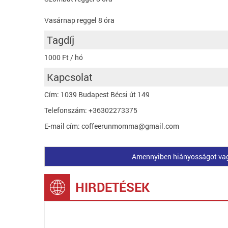
Vasárnap reggel 8 óra
Tagdíj
1000 Ft / hó
Kapcsolat
Cím: 1039 Budapest Bécsi út 149
Telefonszám: +36302273375
E-mail cím: coffeerunmomma@gmail.com
Amennyiben hiányosságot vagy 
HIRDETÉSEK