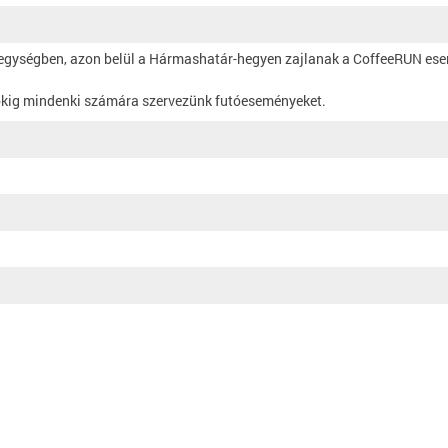
 hegységben, azon belül a Hármashatár-hegyen zajlanak a CoffeeRUN es
utókig mindenki számára szervezünk futóeseményeket.