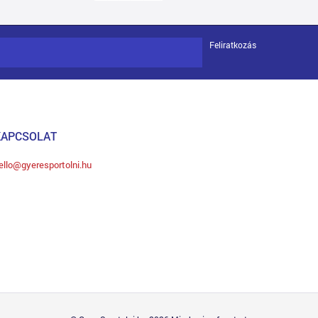
Feliratkozás
KAPCSOLAT
ello@gyeresportolni.hu