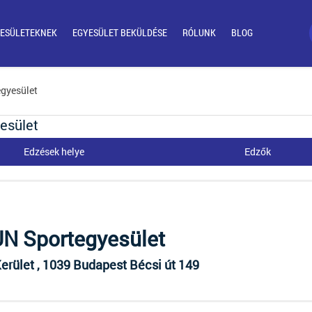
ESÜLETEKNEK
EGYESÜLET BEKÜLDÉSE
RÓLUNK
BLOG
egyesület
esület
Edzések helye
Edzők
N Sportegyesület
 Kerület , 1039 Budapest Bécsi út 149