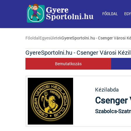
FŐOLDAL
EGY
Főoldal
Egyesületek
GyereSportolni.hu - Csenger Városi K
GyereSportolni.hu - Csenger Városi Kézi
Bemutatkozás
Kézilabda
Csenger 
Szabolcs-Szatm