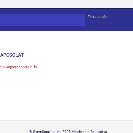
Feliratkozás
KAPCSOLAT
ello@gyeresportolni.hu
© GyereSportolni.hu 2026 Minden jog fenntartva