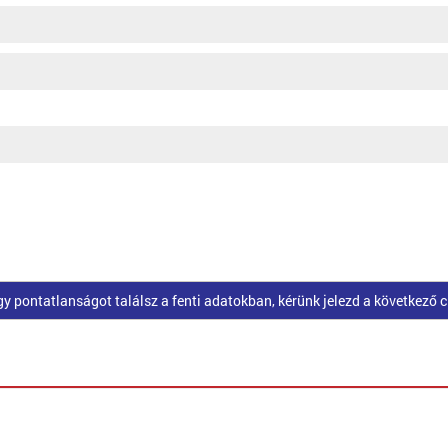
pontatlanságot találsz a fenti adatokban, kérünk jelezd a következő 