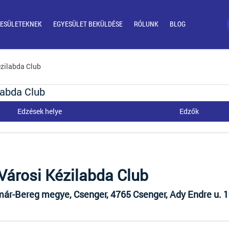
ESÜLETEKNEK
EGYESÜLET BEKÜLDÉSE
RÓLUNK
BLOG
ézilabda Club
labda Club
Edzések helye
Edzők
Városi Kézilabda Club
ár-Bereg megye, Csenger, 4765 Csenger, Ady Endre u. 1