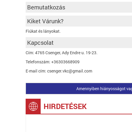
Bemutatkozás
Kiket Várunk?
Fiúkat és lányokat.
Kapcsolat
Cím: 4765 Csenger, Ady Endre u. 19-23.
Telefonszám: +36303668909
E-mail cím: csenger.vkc@gmail.com
Amennyiben hiányosságot vagy 
HIRDETÉSEK