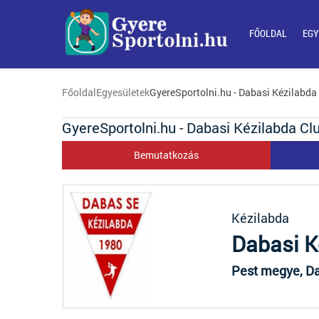
FŐOLDAL
EGY
Főoldal
Egyesületek
GyereSportolni.hu - Dabasi Kézilabda
GyereSportolni.hu - Dabasi Kézilabda Cl
Bemutatkozás
Kézilabda
Dabasi K
Pest megye, Da