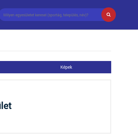
Képek
let