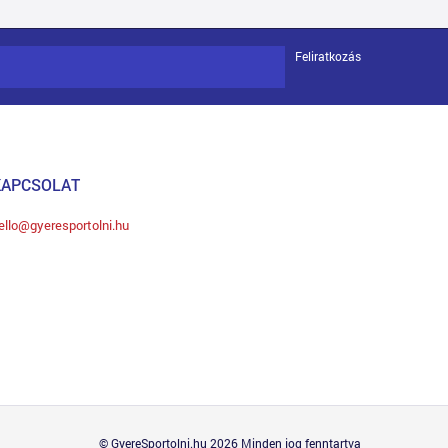
Feliratkozás
KAPCSOLAT
ello@gyeresportolni.hu
© GyereSportolni.hu 2026 Minden jog fenntartva