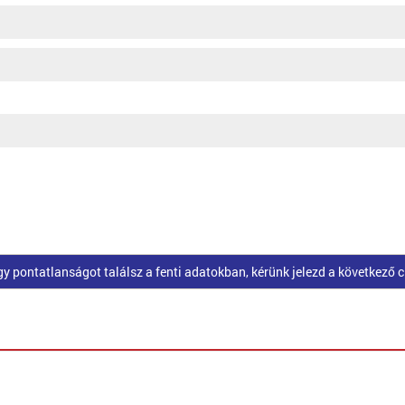
pontatlanságot találsz a fenti adatokban, kérünk jelezd a következő 