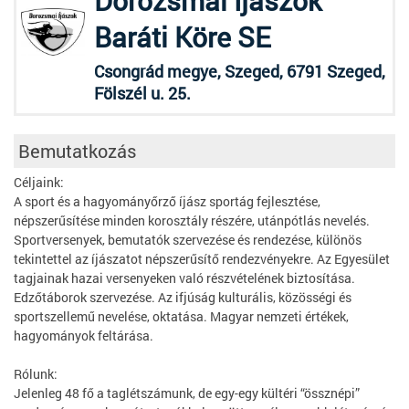
Dorozsmai Íjászok
Baráti Köre SE
Csongrád megye, Szeged, 6791 Szeged,
Fölszél u. 25.
Bemutatkozás
Céljaink:
A sport és a hagyományőrző íjász sportág fejlesztése,
népszerűsítése minden korosztály részére, utánpótlás nevelés.
Sportversenyek, bemutatók szervezése és rendezése, különös
tekintettel az íjászatot népszerűsítő rendezvényekre. Az Egyesület
tagjainak hazai versenyeken való részvételének biztosítása.
Edzőtáborok szervezése. Az ifjúság kulturális, közösségi és
sportszellemű nevelése, oktatása. Magyar nemzeti értékek,
hagyományok feltárása.
Rólunk:
Jelenleg 48 fő a taglétszámunk, de egy-egy kültéri “össznépi”