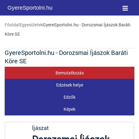
GyereSportolni.hu
Főoldal
Egyesületek
GyereSportolni.hu - Dorozsmai Íjászok Baráti
Köre SE
GyereSportolni.hu - Dorozsmai Íjászok Baráti
Köre SE
Bemutatkozás
Edzések helye
Edzők
Képek
Íjászat