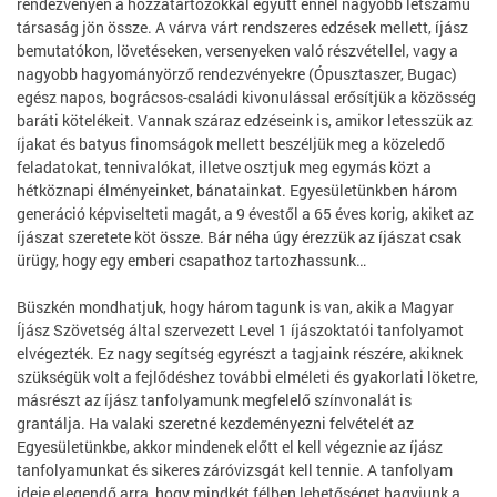
rendezvényen a hozzátartozókkal együtt ennél nagyobb létszámú
társaság jön össze. A várva várt rendszeres edzések mellett, íjász
bemutatókon, lövetéseken, versenyeken való részvétellel, vagy a
nagyobb hagyományörző rendezvényekre (Ópusztaszer, Bugac)
egész napos, bográcsos-családi kivonulással erősítjük a közösség
baráti kötelékeit. Vannak száraz edzéseink is, amikor letesszük az
íjakat és batyus finomságok mellett beszéljük meg a közeledő
feladatokat, tennivalókat, illetve osztjuk meg egymás közt a
hétköznapi élményeinket, bánatainkat. Egyesületünkben három
generáció képviselteti magát, a 9 évestől a 65 éves korig, akiket az
íjászat szeretete köt össze. Bár néha úgy érezzük az íjászat csak
ürügy, hogy egy emberi csapathoz tartozhassunk…
Büszkén mondhatjuk, hogy három tagunk is van, akik a Magyar
Íjász Szövetség által szervezett Level 1 íjászoktatói tanfolyamot
elvégezték. Ez nagy segítség egyrészt a tagjaink részére, akiknek
szükségük volt a fejlődéshez további elméleti és gyakorlati löketre,
másrészt az íjász tanfolyamunk megfelelő színvonalát is
grantálja. Ha valaki szeretné kezdeményezni felvételét az
Egyesületünkbe, akkor mindenek előtt el kell végeznie az íjász
tanfolyamunkat és sikeres záróvizsgát kell tennie. A tanfolyam
ideje elegendő arra, hogy mindkét félben lehetőséget hagyjunk a