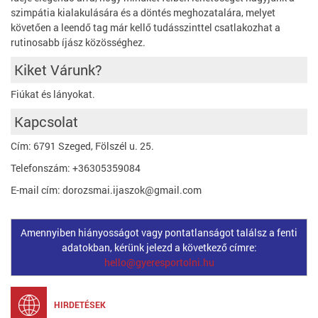
szimpátia kialakulására és a döntés meghozatalára, melyet
követően a leendő tag már kellő tudásszinttel csatlakozhat a
rutinosabb íjász közösséghez.
Kiket Várunk?
Fiúkat és lányokat.
Kapcsolat
Cím: 6791 Szeged, Fölszél u. 25.
Telefonszám: +36305359084
E-mail cím: dorozsmai.ijaszok@gmail.com
Amennyiben hiányosságot vagy pontatlanságot találsz a fenti
adatokban, kérünk jelezd a következő címre:
hello@gyeresportolni.hu
HIRDETÉSEK