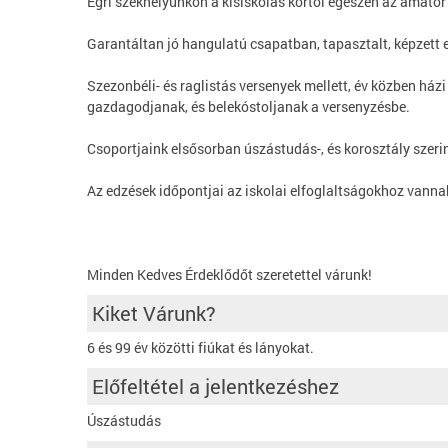
Egri székhelyünkön a kisiskolás kortól egészen az amatőr f
Garantáltan jó hangulatú csapatban, tapasztalt, képzett e
Szezonbéli- és raglistás versenyek mellett, év közben ház
gazdagodjanak, és belekóstoljanak a versenyzésbe.
Csoportjaink elsősorban úszástudás-, és korosztály szerin
Az edzések időpontjai az iskolai elfoglaltságokhoz vann
Minden Kedves Érdeklődőt szeretettel várunk!
Kiket Várunk?
6 és 99 év közötti fiúkat és lányokat.
Előfeltétel a jelentkezéshez
Úszástudás