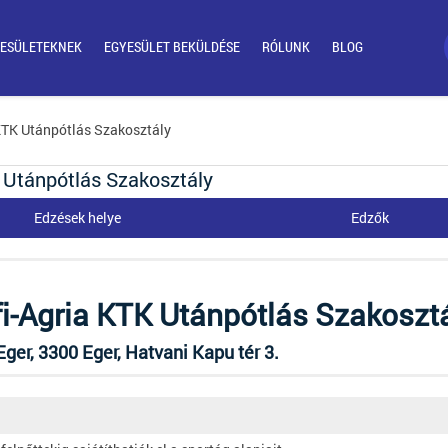
ESÜLETEKNEK
EGYESÜLET BEKÜLDÉSE
RÓLUNK
BLOG
 KTK Utánpótlás Szakosztály
K Utánpótlás Szakosztály
Edzések helye
Edzők
rfi-Agria KTK Utánpótlás Szakoszt
ger, 3300 Eger, Hatvani Kapu tér 3.