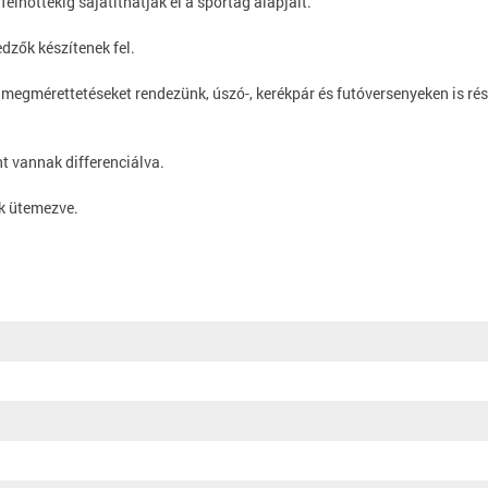
elnőttekig sajátíthatják el a sportág alapjait.
dzők készítenek fel.
i megmérettetéseket rendezünk, úszó-, kerékpár és futóversenyeken is rés
t vannak differenciálva.
ak ütemezve.