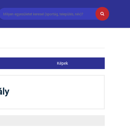
Képek
ály