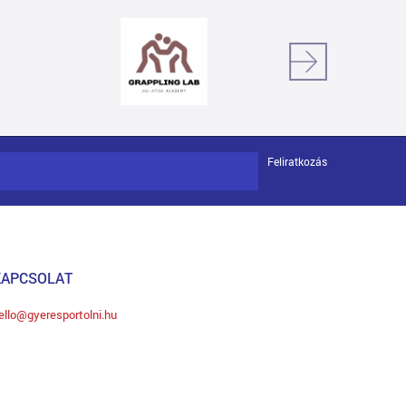
Feliratkozás
KAPCSOLAT
ello@gyeresportolni.hu