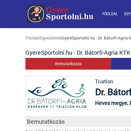
FŐOLDAL
EGY
Főoldal
Egyesületek
GyereSportolni.hu - Dr. Bátorfi-Agria
GyereSportolni.hu - Dr. Bátorfi-Agria KT
Bemutatkozás
Triatlon
Dr. Báto
Heves megye, E
Bemutatkozás