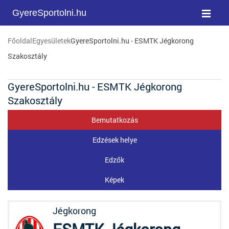
GyereSportolni.hu
Főoldal
Egyesületek
GyereSportolni.hu - ESMTK Jégkorong
Szakosztály
GyereSportolni.hu - ESMTK Jégkorong
Szakosztály
Bemutatkozás
Edzések helye
Edzők
Képek
Jégkorong