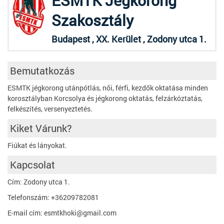
ESMTK Jégkorong
Szakosztály
Budapest , XX. Kerület , Zodony utca 1.
Bemutatkozás
ESMTK jégkorong utánpótlás, női, férfi, kezdők oktatása minden
korosztályban Korcsolya és jégkorong oktatás, felzárkóztatás,
felkészítés, versenyeztetés.
Kiket Várunk?
Fiúkat és lányokat.
Kapcsolat
Cím: Zodony utca 1.
Telefonszám: +36209782081
E-mail cím: esmtkhoki@gmail.com