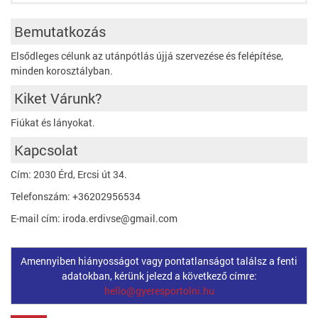
Bemutatkozás
Elsődleges célunk az utánpótlás újjá szervezése és felépítése,
minden korosztályban.
Kiket Várunk?
Fiúkat és lányokat.
Kapcsolat
Cím: 2030 Érd, Ercsi út 34.
Telefonszám: +36202956534
E-mail cím: iroda.erdivse@gmail.com
Amennyiben hiányosságot vagy pontatlanságot találsz a fenti
adatokban, kérünk jelezd a következő címre:
hello@gyeresportolni.hu