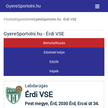
GyereSportolni.hu
Főoldal
Egyesületek
GyereSportolni.hu - Érdi VSE
GyereSportolni.hu - Érdi VSE
Bemutatkozás
Edzések helye
Edzők
Képek
Labdarúgás
Érdi VSE
Pest megye, Érd, 2030 Érd, Ercsi út 34.