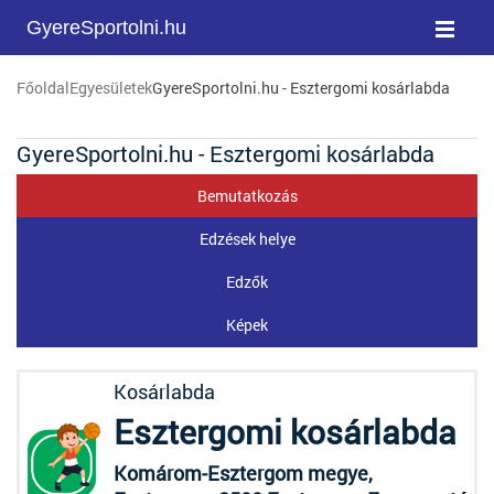
GyereSportolni.hu
Főoldal
Egyesületek
GyereSportolni.hu - Esztergomi kosárlabda
GyereSportolni.hu - Esztergomi kosárlabda
Bemutatkozás
Edzések helye
Edzők
Képek
Kosárlabda
Esztergomi kosárlabda
Komárom-Esztergom megye,