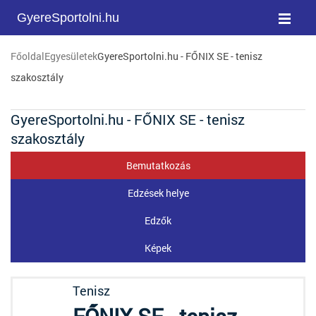
GyereSportolni.hu
Főoldal
Egyesületek
GyereSportolni.hu - FŐNIX SE - tenisz
szakosztály
GyereSportolni.hu - FŐNIX SE - tenisz
szakosztály
Bemutatkozás
Edzések helye
Edzők
Képek
Tenisz