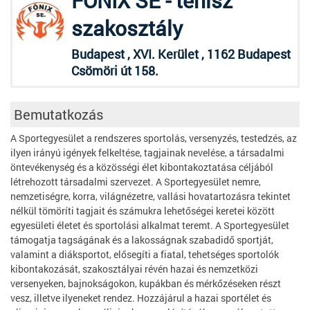
FŐNIX SE - tenisz
szakosztály
Budapest , XVI. Kerület , 1162 Budapest
Csömöri út 158.
Bemutatkozás
A Sportegyesület a rendszeres sportolás, versenyzés, testedzés, az
ilyen irányú igények felkeltése, tagjainak nevelése, a társadalmi
öntevékenység és a közösségi élet kibontakoztatása céljából
létrehozott társadalmi szervezet. A Sportegyesület nemre,
nemzetiségre, korra, világnézetre, vallási hovatartozásra tekintet
nélkül tömöríti tagjait és számukra lehetőségei keretei között
egyesületi életet és sportolási alkalmat teremt. A Sportegyesület
támogatja tagságának és a lakosságnak szabadidő sportját,
valamint a diáksportot, elősegíti a fiatal, tehetséges sportolók
kibontakozását, szakosztályai révén hazai és nemzetközi
versenyeken, bajnokságokon, kupákban és mérkőzéseken részt
vesz, illetve ilyeneket rendez. Hozzájárul a hazai sportélet és