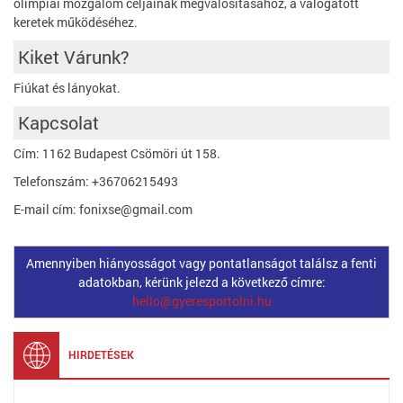
olimpiai mozgalom céljainak megvalósításához, a válogatott
keretek működéséhez.
Kiket Várunk?
Fiúkat és lányokat.
Kapcsolat
Cím: 1162 Budapest Csömöri út 158.
Telefonszám: +36706215493
E-mail cím: fonixse@gmail.com
Amennyiben hiányosságot vagy pontatlanságot találsz a fenti
adatokban, kérünk jelezd a következő címre:
hello@gyeresportolni.hu
HIRDETÉSEK