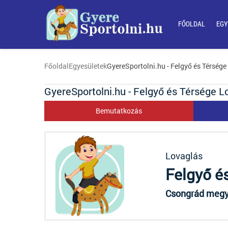
FŐOLDAL
EGY
Főoldal
Egyesületek
GyereSportolni.hu - Felgyő és Térsége
GyereSportolni.hu - Felgyő és Térsége L
Bemutatkozás
Lovaglás
Felgyő é
Csongrád megye