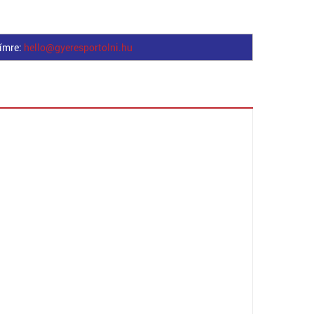
címre:
hello@gyeresportolni.hu