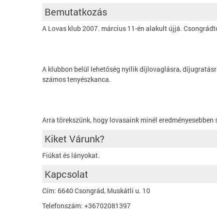
Bemutatkozás
A Lovas klub 2007. március 11-én alakult újjá. Csongrádtó
A klubbon belül lehetőség nyílik díjlovaglásra, díjugratás
számos tenyészkanca.
Arra törekszünk, hogy lovasaink minél eredményesebben sz
Kiket Várunk?
Fiúkat és lányokat.
Kapcsolat
Cím: 6640 Csongrád, Muskátli u. 10
Telefonszám: +36702081397