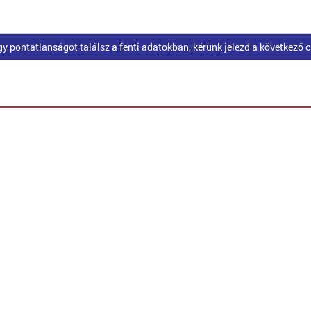
pontatlanságot találsz a fenti adatokban, kérünk jelezd a következő 