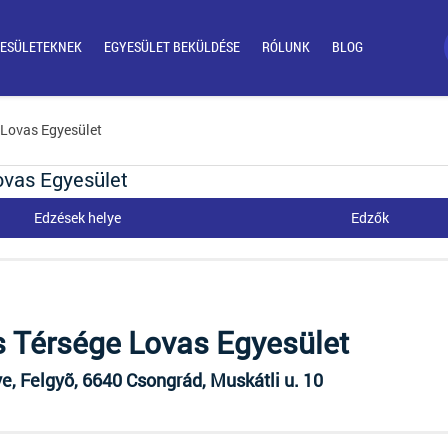
ESÜLETEKNEK
EGYESÜLET BEKÜLDÉSE
RÓLUNK
BLOG
 Lovas Egyesület
ovas Egyesület
Edzések helye
Edzők
s Térsége Lovas Egyesület
, Felgyõ, 6640 Csongrád, Muskátli u. 10