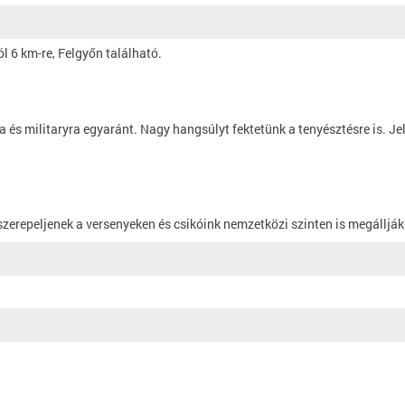
l 6 km-re, Felgyőn található.
ra és militaryra egyaránt. Nagy hangsúlyt fektetünk a tenyésztésre is. J
erepeljenek a versenyeken és csikóink nemzetközi szinten is megállják 