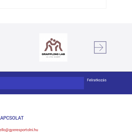
Feliratkozás
KAPCSOLAT
ello@gyeresportolni.hu