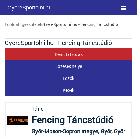
GyereSportolni.hu
Főoldal
Egyesületek
GyereSportolni.hu - Fencing Táncstúdió
GyereSportolni.hu - Fencing Táncstúdió
Bemutatkozás
Edzések helye
Edzők
Képek
Tánc
Fencing Táncstúdió
Gyõr-Moson-Sopron megye, Gyõr, Győr