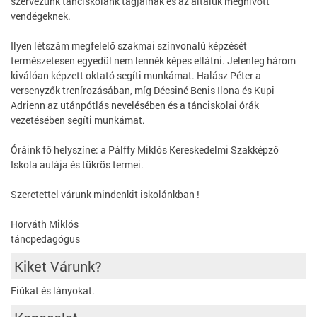
szervezünk tánciskolánk tagjainak és az általuk meghívott
vendégeknek.
Ilyen létszám megfelelő szakmai színvonalú képzését
természetesen egyedül nem lennék képes ellátni. Jelenleg három
kiválóan képzett oktató segíti munkámat. Halász Péter a
versenyzők trenírozásában, míg Décsiné Benis Ilona és Kupi
Adrienn az utánpótlás nevelésében és a tánciskolai órák
vezetésében segíti munkámat.
Óráink fő helyszíne: a Pálffy Miklós Kereskedelmi Szakképző
Iskola aulája és tükrös termei.
Szeretettel várunk mindenkit iskolánkban !
Horváth Miklós
táncpedagógus
Kiket Várunk?
Fiúkat és lányokat.