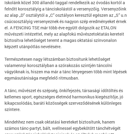
Iskolánk közel 300 állandó taggal rendelkezik az óvodás kortól a
felnőtt korosztályig a tánciskolástól a versenyzőig. Versenyzőink
az alap „D” osztálytól a „C” osztályon keresztül egészen az „S” u.n
csúcsosztályig versenyeznek és nagyon szép eredményeket érnek
el. A FENCING TSE már több éve együtt dolgozik az ETALON
művészeti intézettel, mely az alapfokú művészetoktatás kereteit
biztosítva lehetőséget teremt a magas oktatási színvonalon
képzett utánpótlás nevelésére.
Természetesen nagy létszámban biztosítunk lehetőséget
valamennyi korosztályban a szórakozás szintjén táncolni
vágyóknak is, hiszen ma már a tánc lényegesen több mint lépések
egymásutánisága megfelelő ritmusban.
A tánc, művészet és szépség, önkifejezés, társasági időtöltés és
kellemes sport, egészséges életmód harmonikus kiegészítője, jó
kikapcsolódás, baráti közösségek szerveződésének különleges
színtere.
Mindehhez nem csak oktatási kereteket biztosítunk, hanem
számos tánc-partyt, bált, wellnessel egybekötött tánchétvégét