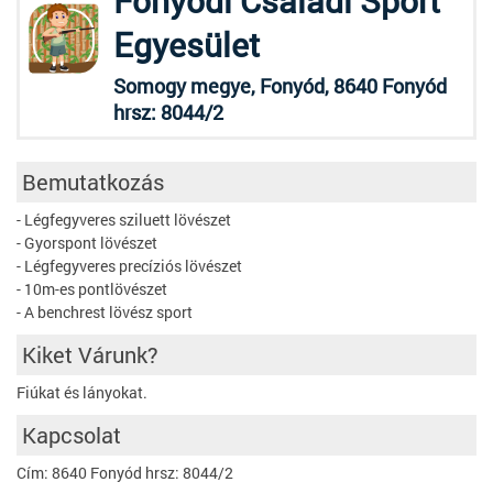
Fonyódi Családi Sport
Egyesület
Somogy megye, Fonyód, 8640 Fonyód
hrsz: 8044/2
Bemutatkozás
- Légfegyveres sziluett lövészet
- Gyorspont lövészet
- Légfegyveres precíziós lövészet
- 10m-es pontlövészet
- A benchrest lövész sport
Kiket Várunk?
Fiúkat és lányokat.
Kapcsolat
Cím: 8640 Fonyód hrsz: 8044/2