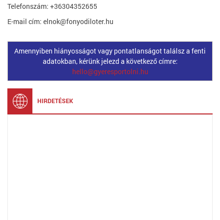
Telefonszám: +36304352655
E-mail cím: elnok@fonyodiloter.hu
Amennyiben hiányosságot vagy pontatlanságot találsz a fenti
adatokban, kérünk jelezd a következő címre:
hello@gyeresportolni.hu
HIRDETÉSEK