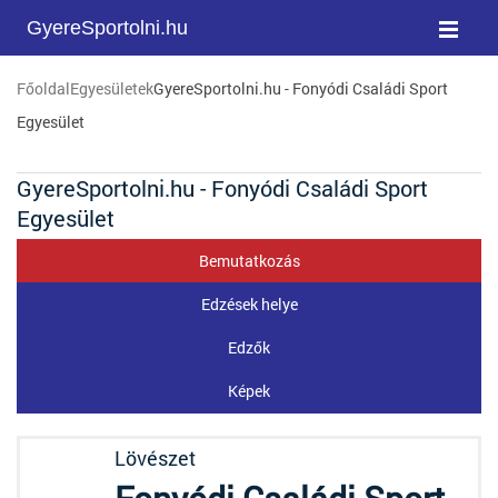
GyereSportolni.hu
Főoldal
Egyesületek
GyereSportolni.hu - Fonyódi Családi Sport
Egyesület
GyereSportolni.hu - Fonyódi Családi Sport
Egyesület
Bemutatkozás
Edzések helye
Edzők
Képek
Lövészet