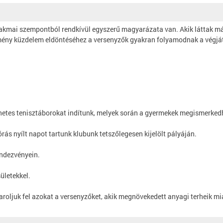
zakmai szempontból rendkívül egyszerű magyarázata van. Akik láttak má
emény küzdelem eldöntéséhez a versenyzők gyakran folyamodnak a végját
hetes tenisztáborokat indítunk, melyek során a gyermekek megismerkedhe
ás nyílt napot tartunk klubunk tetszőlegesen kijelölt pályáján.
endezvényein.
ületekkel.
aroljuk fel azokat a versenyzőket, akik megnövekedett anyagi terheik m