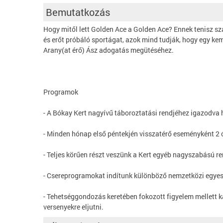
Bemutatkozás
Hogy mitől lett Golden Ace a Golden Ace? Ennek tenisz s
és erőt próbáló sportágat, azok mind tudják, hogy egy k
Arany(at érő) Ász adogatás megütéséhez.
Programok
- A Bókay Kert nagyívű táboroztatási rendjéhez igazodva 
- Minden hónap első péntekjén visszatérő eseményként 2 ór
- Teljes körűen részt veszünk a Kert egyéb nagyszabású r
- Csereprogramokat indítunk különböző nemzetközi egyes
- Tehetséggondozás keretében fokozott figyelem mellett k
versenyekre eljutni.