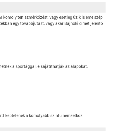
r komoly teniszmérkőzést, vagy esetleg űzik is eme szép
ékban egy továbbjutást, vagy akár Bajnoki címet jelentő
tnek a sportággal, elsajátíthatják az alapokat.
iatt képtelenek a komolyabb szintű nemzetközi