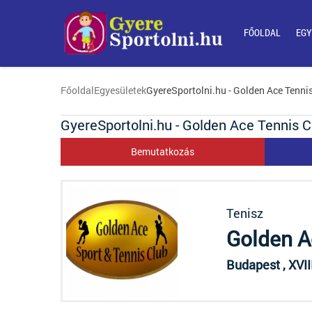
FŐOLDAL
EGY
Főoldal
Egyesületek
GyereSportolni.hu - Golden Ace Tenni
GyereSportolni.hu - Golden Ace Tennis C
Bemutatkozás
Tenisz
Golden A
Budapest , XVII