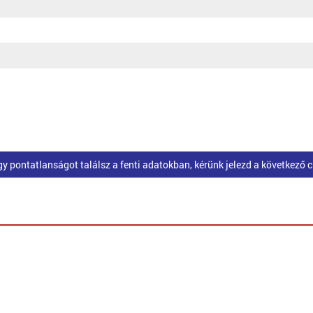
pontatlanságot találsz a fenti adatokban, kérünk jelezd a következő 