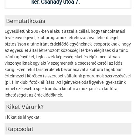
ker. Csanády utca 7.
Bemutatkozás
Egyesületünk 2007-ben alakult azzal a céllal, hogy táncoktatási
tevékenységével, klubprogramok létrehozásával lehetőséget
biztosítson a tánc iránt érdeklődő egyéneknek, csoportoknak, hogy
az egyesület által létrehozott közösségi térben elégítsék ki a tánc
iránti igényüket, fejlesszék képességeiket és éljék meg társas
viszonyaiknak egy aktív szegmensét a csecsemőkortól az idős
korig. Ezen felül társterületek bevonásával a kultúra tágabban
értelmezett körében is szerepet vállalunk programok szervezésével
(pl. filmklub, fotókiállítás). Az igényekre odafigyelve igyekszünk
minél szélesebb spektrumban kínálni a mozgás és a kultúra
lehetőségeit az érdeklődőknek.
Kiket Várunk?
Fiúkat és lányokat.
Kapcsolat