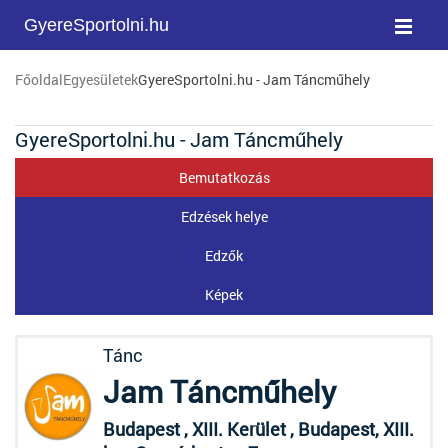
GyereSportolni.hu
Főoldal
Egyesületek
GyereSportolni.hu - Jam Táncműhely
GyereSportolni.hu - Jam Táncműhely
Bemutatkozás
Edzések helye
Edzők
Képek
Tánc
Jam Táncműhely
Budapest , XIII. Kerület , Budapest, XIII.