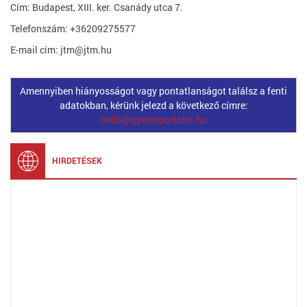
Cím: Budapest, XIII. ker. Csanády utca 7.
Telefonszám: +36209275577
E-mail cím: jtm@jtm.hu
Amennyiben hiányosságot vagy pontatlanságot találsz a fenti
adatokban, kérünk jelezd a következő címre:
hello@gyeresportolni.hu
HIRDETÉSEK