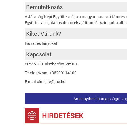
Bemutatkozás
A Jászság Népi Együttes célja a magyar paraszti tánc és 
Együttes a legalaposabban elsajátítani és színpadra állít
Kiket Várunk?
Fiúkat és lányokat.
Kapcsolat
Cím: 5100 Jászberény, Víz u.1.
Telefonszám: +36209114100
E-mail cím: jne@jne.hu
Amennyiben hiányosságot vagy 
HIRDETÉSEK