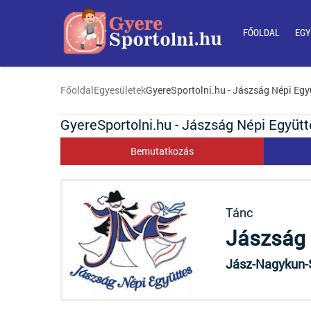
FŐOLDAL
EGY
Főoldal
Egyesületek
GyereSportolni.hu - Jászság Népi Egy
GyereSportolni.hu - Jászság Népi Együtt
Bemutatkozás
Tánc
Jászság 
Jász-Nagykun-S