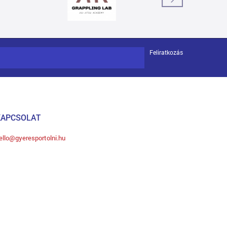
Feliratkozás
KAPCSOLAT
ello@gyeresportolni.hu