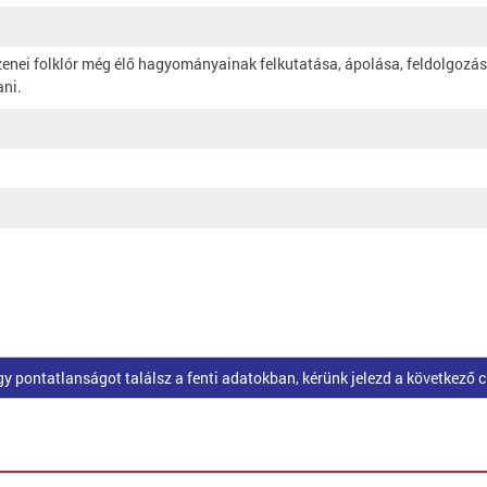
zenei folklór még élő hagyományainak felkutatása, ápolása, feldolgozása
ani.
pontatlanságot találsz a fenti adatokban, kérünk jelezd a következő 