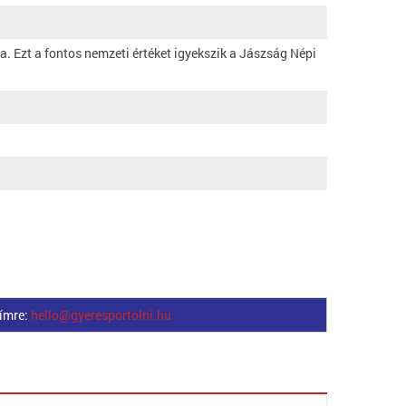
. Ezt a fontos nemzeti értéket igyekszik a Jászság Népi
címre:
hello@gyeresportolni.hu