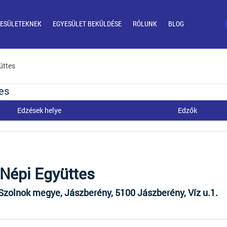
ESÜLETEKNEK
EGYESÜLET BEKÜLDÉSE
RÓLUNK
BLOG
üttes
es
Edzések helye
Edzők
Népi Együttes
zolnok megye, Jászberény, 5100 Jászberény, Víz u.1.