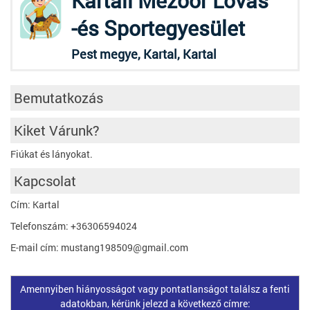
Kartali Mezőőr Lovas
-és Sportegyesület
Pest megye, Kartal, Kartal
Bemutatkozás
Kiket Várunk?
Fiúkat és lányokat.
Kapcsolat
Cím: Kartal
Telefonszám: +36306594024
E-mail cím: mustang198509@gmail.com
Amennyiben hiányosságot vagy pontatlanságot találsz a fenti
adatokban, kérünk jelezd a következő címre: