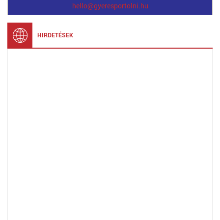
hello@gyeresportolni.hu
HIRDETÉSEK