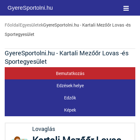
GyereSportolni.hu
Főoldal
Egyesületek
GyereSportolni.hu - Kartali Mezőőr Lovas -és
Sportegyesület
GyereSportolni.hu - Kartali Mezőőr Lovas -és
Sportegyesület
Bemutatkozás
Edzések helye
Edzők
Képek
Lovaglás