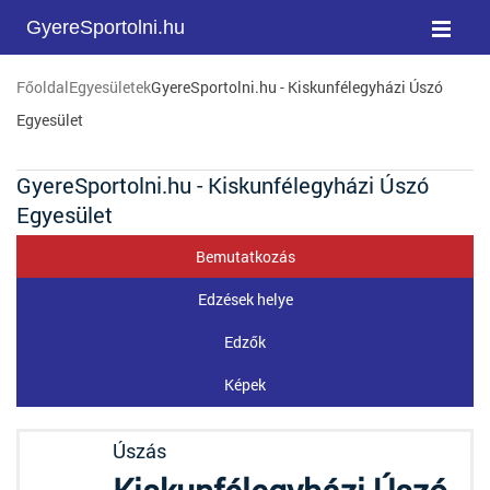
GyereSportolni.hu
Főoldal
Egyesületek
GyereSportolni.hu - Kiskunfélegyházi Úszó
Egyesület
GyereSportolni.hu - Kiskunfélegyházi Úszó
Egyesület
Bemutatkozás
Edzések helye
Edzők
Képek
Úszás