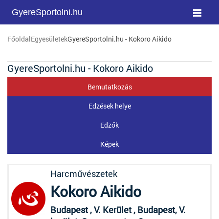
GyereSportolni.hu
Főoldal
Egyesületek
GyereSportolni.hu - Kokoro Aikido
GyereSportolni.hu - Kokoro Aikido
Bemutatkozás
Edzések helye
Edzők
Képek
Harcművészetek
Kokoro Aikido
Budapest , V. Kerület , Budapest, V.