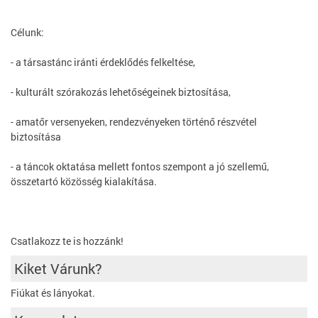
Célunk:
- a társastánc iránti érdeklődés felkeltése,
- kulturált szórakozás lehetőségeinek biztosítása,
- amatőr versenyeken, rendezvényeken történő részvétel
biztosítása
- a táncok oktatása mellett fontos szempont a jó szellemű,
összetartó közösség kialakítása.
Csatlakozz te is hozzánk!
Kiket Várunk?
Fiúkat és lányokat.