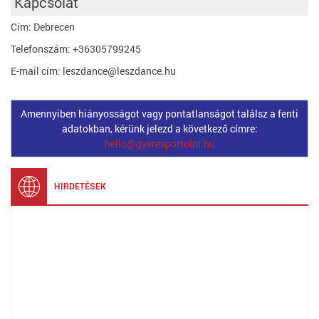
Kapcsolat
Cím: Debrecen
Telefonszám: +36305799245
E-mail cím: leszdance@leszdance.hu
Amennyiben hiányosságot vagy pontatlanságot találsz a fenti
adatokban, kérünk jelezd a következő címre:
hello@gyeresportolni.hu
HIRDETÉSEK