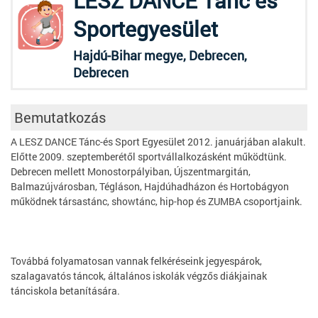
LESZ DANCE Tánc és
Sportegyesület
Hajdú-Bihar megye, Debrecen,
Debrecen
Bemutatkozás
A LESZ DANCE Tánc-és Sport Egyesület 2012. januárjában alakult.
Előtte 2009. szeptemberétől sportvállalkozásként működtünk.
Debrecen mellett Monostorpályiban, Újszentmargitán,
Balmazújvárosban, Tégláson, Hajdúhadházon és Hortobágyon
működnek társastánc, showtánc, hip-hop és ZUMBA csoportjaink.
Továbbá folyamatosan vannak felkéréseink jegyespárok,
szalagavatós táncok, általános iskolák végzős diákjainak
tánciskola betanítására.