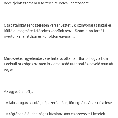
neveltjeink számára a töretlen fejlődési lehetőséget.
Csapatainkat rendszeresen versenyeztetjük, színvonalas hazai és
külföldi megmérettetéseken veszünk részt. Számtalan tornát
nyertünk már, itthon és külföldön egyaránt.
Mindezeket figyelembe véve határozottan állítható, hogy a Loki
Focisuli országos szinten is kiemelkedő utánpótlás-nevelő munkát
végez.
Az egyesület céljai:
- A labdarúgás sportág népszerűsítése, tömegbázisának növelése.
- A régióban élő tehetségek kiválasztása és szervezett keretek