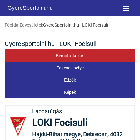
GyereSportolni.hu
Főoldal
Egyesületek
GyereSportolni.hu - LOKI Focisuli
GyereSportolni.hu - LOKI Focisuli
Bemutatkozás
Edzések helye
Edzők
Képek
Labdarúgás
LOKI Focisuli
Hajdú-Bihar megye, Debrecen, 4032