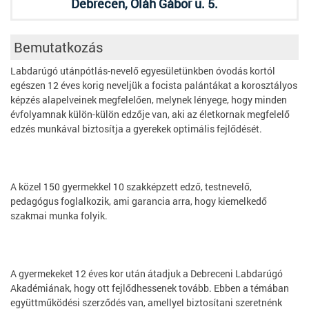
Debrecen, Oláh Gábor u. 5.
Bemutatkozás
Labdarúgó utánpótlás-nevelő egyesületünkben óvodás kortól
egészen 12 éves korig neveljük a focista palántákat a korosztályos
képzés alapelveinek megfelelően, melynek lényege, hogy minden
évfolyamnak külön-külön edzője van, aki az életkornak megfelelő
edzés munkával biztosítja a gyerekek optimális fejlődését.
A közel 150 gyermekkel 10 szakképzett edző, testnevelő,
pedagógus foglalkozik, ami garancia arra, hogy kiemelkedő
szakmai munka folyik.
A gyermekeket 12 éves kor után átadjuk a Debreceni Labdarúgó
Akadémiának, hogy ott fejlődhessenek tovább. Ebben a témában
együttműködési szerződés van, amellyel biztosítani szeretnénk