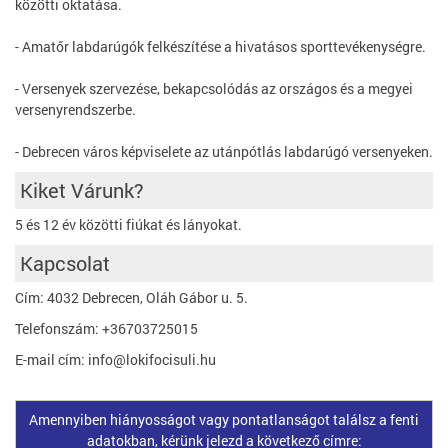
közötti oktatása.
- Amatőr labdarúgók felkészítése a hivatásos sporttevékenységre.
- Versenyek szervezése, bekapcsolódás az országos és a megyei
versenyrendszerbe.
- Debrecen város képviselete az utánpótlás labdarúgó versenyeken.
Kiket Várunk?
5 és 12 év közötti fiúkat és lányokat.
Kapcsolat
Cím: 4032 Debrecen, Oláh Gábor u. 5.
Telefonszám: +36703725015
E-mail cím: info@lokifocisuli.hu
Amennyiben hiányosságot vagy pontatlanságot találsz a fenti
adatokban, kérünk jelezd a következő címre: