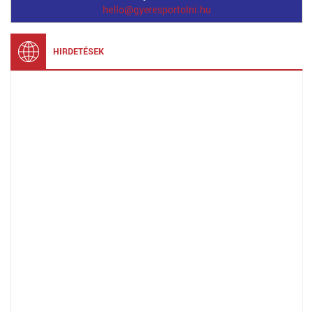
hello@gyeresportolni.hu
HIRDETÉSEK