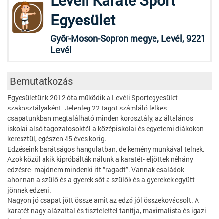
Levéli Karate Sport
Egyesület
Gyõr-Moson-Sopron megye, Levél, 9221
Levél
Bemutatkozás
Egyesületünk 2012 óta működik a Levéli Sportegyesület
szakosztályaként. Jelenleg 22 tagot számláló lelkes
csapatunkban megtalálható minden korosztály, az általános
iskolai alsó tagozatosoktól a középiskolai és egyetemi diákokon
keresztül, egészen 45 éves korig.
Edzéseink barátságos hangulatban, de kemény munkával telnek.
Azok közül akik kipróbálták nálunk a karatét- eljöttek néhány
edzésre- majdnem mindenki itt “ragadt”. Vannak családok
ahonnan a szülő és a gyerek sőt a szülők és a gyerekek együtt
jönnek edzeni.
Nagyon jó csapat jött össze amit az edző jól összekovácsolt. A
karatét nagy alázattal és tisztelettel tanítja, maximalista és igazi