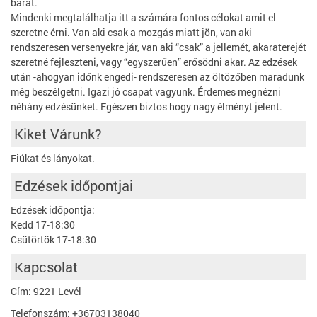
barát.
Mindenki megtalálhatja itt a számára fontos célokat amit el
szeretne érni. Van aki csak a mozgás miatt jön, van aki
rendszeresen versenyekre jár, van aki “csak” a jellemét, akaraterejét
szeretné fejleszteni, vagy “egyszerűen” erősödni akar. Az edzések
után -ahogyan időnk engedi- rendszeresen az öltözőben maradunk
még beszélgetni. Igazi jó csapat vagyunk. Érdemes megnézni
néhány edzésünket. Egészen biztos hogy nagy élményt jelent.
Kiket Várunk?
Fiúkat és lányokat.
Edzések időpontjai
Edzések időpontja:
Kedd 17-18:30
Csütörtök 17-18:30
Kapcsolat
Cím: 9221 Levél
Telefonszám: +36703138040