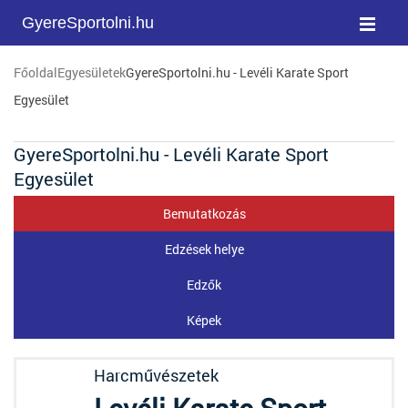
GyereSportolni.hu
Főoldal
Egyesületek
GyereSportolni.hu - Levéli Karate Sport
Egyesület
GyereSportolni.hu - Levéli Karate Sport
Egyesület
Bemutatkozás
Edzések helye
Edzők
Képek
Harcművészetek