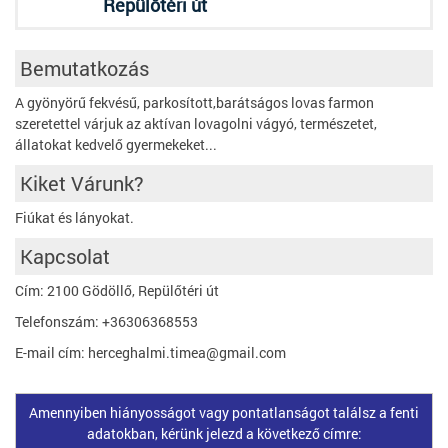
Repülőtéri út
Bemutatkozás
A gyönyörű fekvésű, parkosított,barátságos lovas farmon
szeretettel várjuk az aktívan lovagolni vágyó, természetet,
állatokat kedvelő gyermekeket...
Kiket Várunk?
Fiúkat és lányokat.
Kapcsolat
Cím: 2100 Gödöllő, Repülőtéri út
Telefonszám: +36306368553
E-mail cím: herceghalmi.timea@gmail.com
Amennyiben hiányosságot vagy pontatlanságot találsz a fenti
adatokban, kérünk jelezd a következő címre: