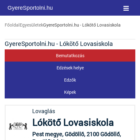
GyereSportolni.hu
Főoldal
Egyesületek
GyereSportolni.hu - Lókötő Lovasiskola
GyereSportolni.hu - Lókötő Lovasiskola
Bemutatkozás
Edzések helye
Edzők
Képek
Lovaglás
Lókötő Lovasiskola
Pest megye, Gödöllõ, 2100 Gödöllő,