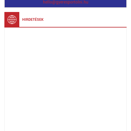
hello@gyeresportolni.hu
HIRDETÉSEK