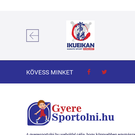
KÖVESS MINKET
A gyeresportolni.hu weboldal célja, hogy könnyebben egymásra