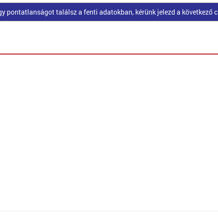
pontatlanságot találsz a fenti adatokban, kérünk jelezd a következő 