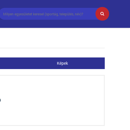
Képek
o