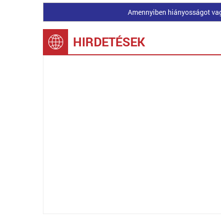
Amennyiben hiányosságot vagy 
HIRDETÉSEK