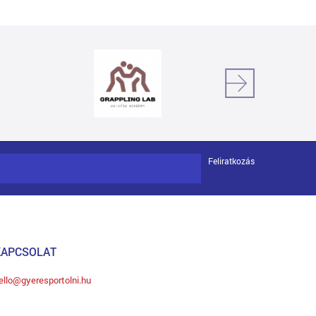
Feliratkozás
KAPCSOLAT
ello@gyeresportolni.hu