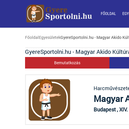
FŐOLDAL
EGY
Főoldal
Egyesületek
GyereSportolni.hu - Magyar Akido Kúl
GyereSportolni.hu - Magyar Akido Kúltúr
Bemutatkozás
Harcművészet
Magyar A
Budapest , XIV.