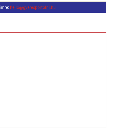
címre:
hello@gyeresportolni.hu