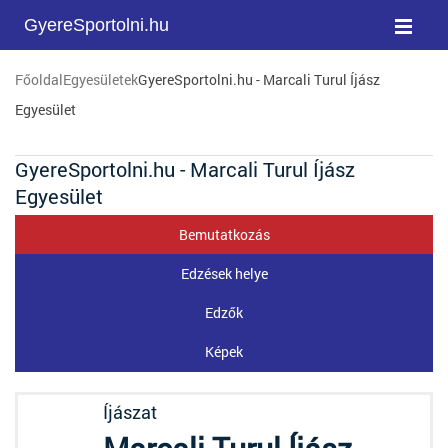
GyereSportolni.hu
Főoldal
Egyesületek
GyereSportolni.hu - Marcali Turul Íjász
Egyesület
GyereSportolni.hu - Marcali Turul Íjász
Egyesület
Bemutatkozás
Edzések helye
Edzők
Képek
Íjászat