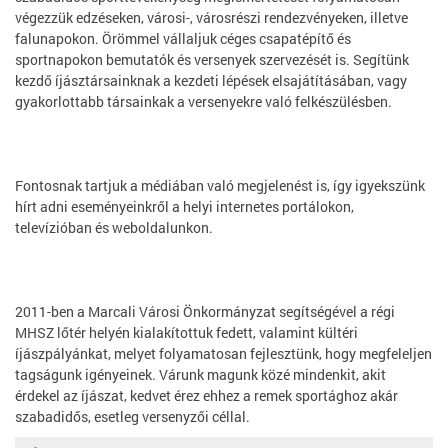
végezzük edzéseken, városi-, városrészi rendezvényeken, illetve
falunapokon. Örömmel vállaljuk céges csapatépítő és
sportnapokon bemutatók és versenyek szervezését is. Segítünk
kezdő íjásztársainknak a kezdeti lépések elsajátításában, vagy
gyakorlottabb társainkak a versenyekre való felkészülésben.
Fontosnak tartjuk a médiában való megjelenést is, így igyekszünk
hírt adni eseményeinkről a helyi internetes portálokon,
televízióban és weboldalunkon.
2011-ben a Marcali Városi Önkormányzat segítségével a régi
MHSZ lőtér helyén kialakítottuk fedett, valamint kültéri
íjászpályánkat, melyet folyamatosan fejlesztünk, hogy megfeleljen
tagságunk igényeinek. Várunk magunk közé mindenkit, akit
érdekel az íjászat, kedvet érez ehhez a remek sportághoz akár
szabadidős, esetleg versenyzői céllal.