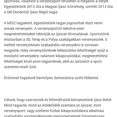
sportolás, valamint a versenysport területén is megállni a helyét.
Egyesületünk 2012 óta a Magyar Íjász Szövetség, szintén 2012 óta
a Dél-Dunántúli Íjász Régió tagja.
A MÍSZ tagjaként, egyesületünk tagjai jogosultak részt venni
annak versenyein. A versenysportot tekintve ezen
megmérettetéseket tekintjük az íjászat élvonalának. Sportolóink
elsősorban a 3D, Terep és a Pálya szakágakban versenyeznek. E
mellett természetesen szabadidős versenyekre is szívesen
megyünk, mely versenyzőinknek felkészülési lehetőséget nyújt a
minősítő versenyekre, valamint kikapcsolódási, megmérettetési
lehetőséget kínál azon tagjainknak, akik az íjászatot a sport
szeretete miatt űzik.
Örömmel fogadunk bármilyen, bemutatóra szóló felkérést.
Célunk, hogy szervezzük és fellendítsünk környezetünk íjász életét.
Mind tagjaink, mind az érdeklődők számára az íjászat, mint
versenysport, vagy szellemi-fizikai kikapcsolódásra alkalmas
szabadidős sporttevékenység megismertetését folyamatosan