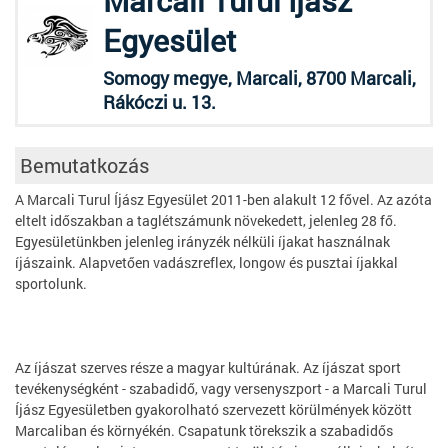
Marcali Turul Íjász
Egyesület
Somogy megye, Marcali, 8700 Marcali,
Rákóczi u. 13.
Bemutatkozás
A Marcali Turul Íjász Egyesület 2011-ben alakult 12 fővel. Az azóta
eltelt időszakban a taglétszámunk növekedett, jelenleg 28 fő.
Egyesületünkben jelenleg irányzék nélküli íjakat használnak
íjászaink. Alapvetően vadászreflex, longow és pusztai íjakkal
sportolunk.
Az íjászat szerves része a magyar kultúrának. Az íjászat sport
tevékenységként - szabadidő, vagy versenyszport - a Marcali Turul
Íjász Egyesületben gyakorolható szervezett körülmények között
Marcaliban és környékén. Csapatunk törekszik a szabadidős