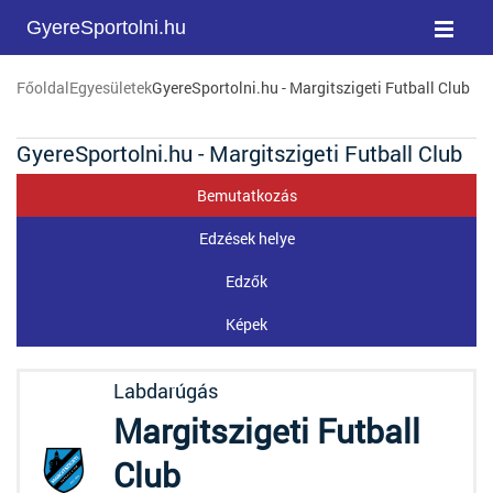
GyereSportolni.hu
Főoldal
Egyesületek
GyereSportolni.hu - Margitszigeti Futball Club
GyereSportolni.hu - Margitszigeti Futball Club
Bemutatkozás
Edzések helye
Edzők
Képek
Labdarúgás
Margitszigeti Futball
Club