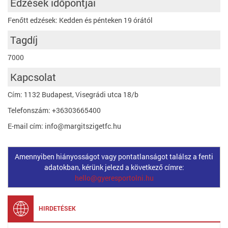
Edzések időpontjai
Fenőtt edzések: Kedden és pénteken 19 órától
Tagdíj
7000
Kapcsolat
Cím: 1132 Budapest, Visegrádi utca 18/b
Telefonszám: +36303665400
E-mail cím: info@margitszigetfc.hu
Amennyiben hiányosságot vagy pontatlanságot találsz a fenti
adatokban, kérünk jelezd a következő címre:
hello@gyeresportolni.hu
HIRDETÉSEK