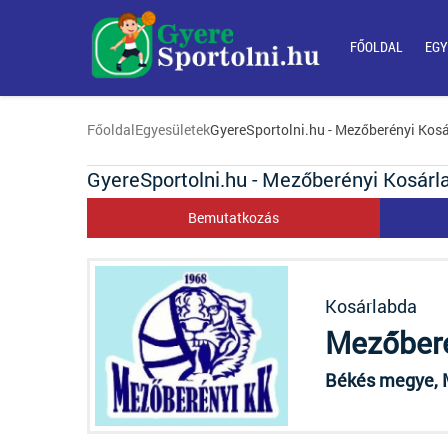
FŐOLDAL
EGY
Főoldal
Egyesületek
GyereSportolni.hu - Mezőberényi Kos
GyereSportolni.hu - Mezőberényi Kosárl
Bemutatkozás
Kosárlabda
Mezőberé
Békés megye, M