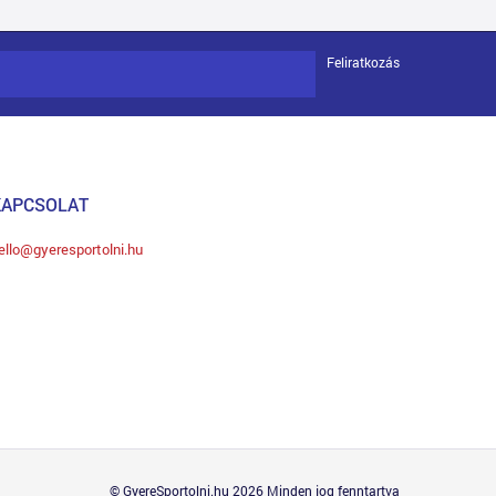
Feliratkozás
KAPCSOLAT
ello@gyeresportolni.hu
© GyereSportolni.hu 2026 Minden jog fenntartva