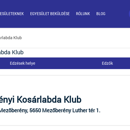
ESÜLETEKNEK
EGYESÜLET BEKÜLDÉSE
RÓLUNK
BLOG
árlabda Klub
abda Klub
Edzések helye
Edzők
nyi Kosárlabda Klub
ezõberény, 5650 Mezőberény Luther tér 1.