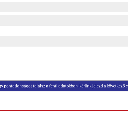
pontatlanságot találsz a fenti adatokban, kérünk jelezd a következő 