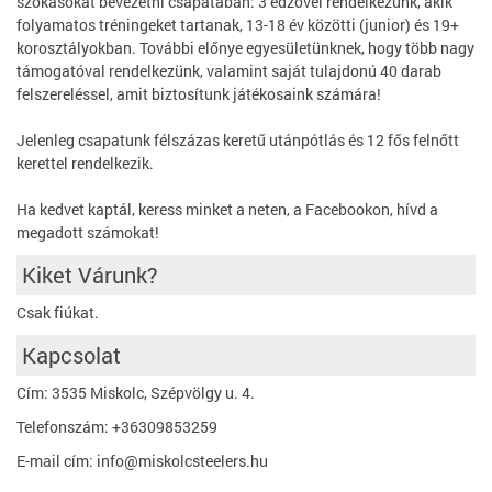
szokásokat bevezetni csapatában: 3 edzővel rendelkezünk, akik
folyamatos tréningeket tartanak, 13-18 év közötti (junior) és 19+
korosztályokban. További előnye egyesületünknek, hogy több nagy
támogatóval rendelkezünk, valamint saját tulajdonú 40 darab
felszereléssel, amit biztosítunk játékosaink számára!
Jelenleg csapatunk félszázas keretű utánpótlás és 12 fős felnőtt
kerettel rendelkezik.
Ha kedvet kaptál, keress minket a neten, a Facebookon, hívd a
megadott számokat!
Kiket Várunk?
Csak fiúkat.
Kapcsolat
Cím: 3535 Miskolc, Szépvölgy u. 4.
Telefonszám: +36309853259
E-mail cím: info@miskolcsteelers.hu