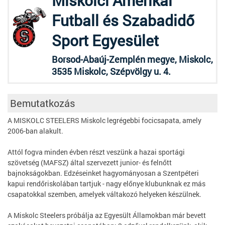
Miskolci Amerikai
Futball és Szabadidő
Sport Egyesület
Borsod-Abaúj-Zemplén megye, Miskolc,
3535 Miskolc, Szépvölgy u. 4.
Bemutatkozás
A MISKOLC STEELERS Miskolc legrégebbi focicsapata, amely
2006-ban alakult.
Attól fogva minden évben részt veszünk a hazai sportági
szövetség (MAFSZ) által szervezett junior- és felnőtt
bajnokságokban. Edzéseinket hagyományosan a Szentpéteri
kapui rendőriskolában tartjuk - nagy előnye klubunknak ez más
csapatokkal szemben, amelyek váltakozó helyeken készülnek.
A Miskolc Steelers próbálja az Egyesült Államokban már bevett